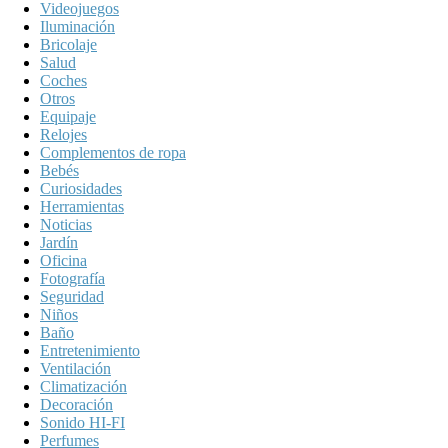
Videojuegos
Iluminación
Bricolaje
Salud
Coches
Otros
Equipaje
Relojes
Complementos de ropa
Bebés
Curiosidades
Herramientas
Noticias
Jardín
Oficina
Fotografía
Seguridad
Niños
Baño
Entretenimiento
Ventilación
Climatización
Decoración
Sonido HI-FI
Perfumes