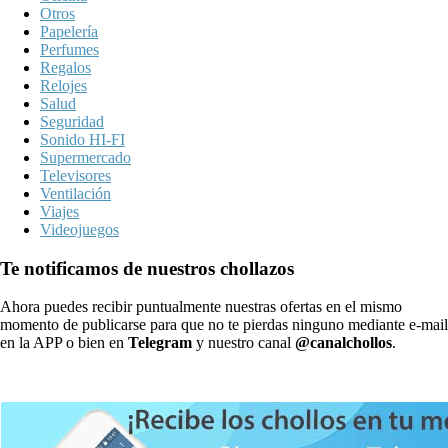
Otros
Papelería
Perfumes
Regalos
Relojes
Salud
Seguridad
Sonido HI-FI
Supermercado
Televisores
Ventilación
Viajes
Videojuegos
Te notificamos de nuestros chollazos
Ahora puedes recibir puntualmente nuestras ofertas en el mismo
momento de publicarse para que no te pierdas ninguno mediante e-mail
en la APP o bien en
Telegram
y nuestro canal
@canalchollos
.