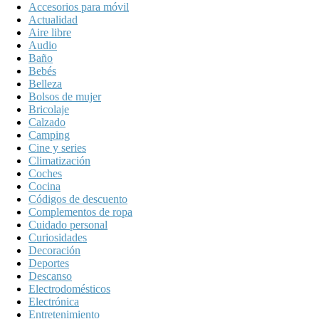
Accesorios para móvil
Actualidad
Aire libre
Audio
Baño
Bebés
Belleza
Bolsos de mujer
Bricolaje
Calzado
Camping
Cine y series
Climatización
Coches
Cocina
Códigos de descuento
Complementos de ropa
Cuidado personal
Curiosidades
Decoración
Deportes
Descanso
Electrodomésticos
Electrónica
Entretenimiento