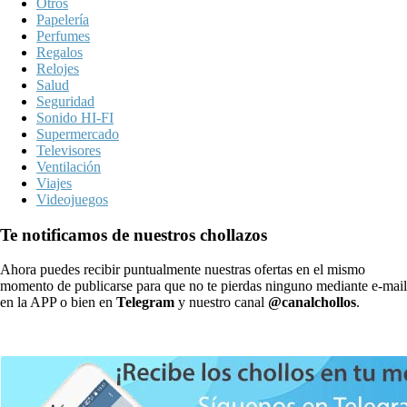
Otros
Papelería
Perfumes
Regalos
Relojes
Salud
Seguridad
Sonido HI-FI
Supermercado
Televisores
Ventilación
Viajes
Videojuegos
Te notificamos de nuestros chollazos
Ahora puedes recibir puntualmente nuestras ofertas en el mismo
momento de publicarse para que no te pierdas ninguno mediante e-mail
en la APP o bien en
Telegram
y nuestro canal
@canalchollos
.