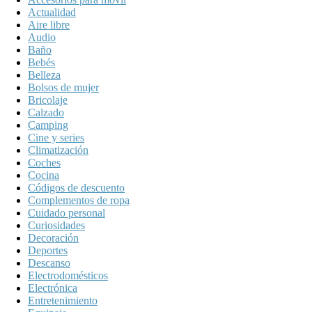
Actualidad
Aire libre
Audio
Baño
Bebés
Belleza
Bolsos de mujer
Bricolaje
Calzado
Camping
Cine y series
Climatización
Coches
Cocina
Códigos de descuento
Complementos de ropa
Cuidado personal
Curiosidades
Decoración
Deportes
Descanso
Electrodomésticos
Electrónica
Entretenimiento