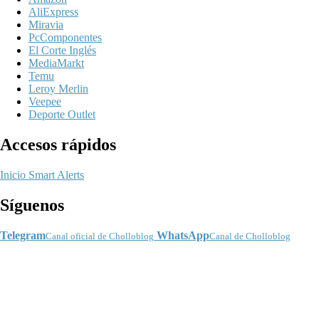
AliExpress
Miravia
PcComponentes
El Corte Inglés
MediaMarkt
Temu
Leroy Merlin
Veepee
Deporte Outlet
Accesos rápidos
Inicio
Smart Alerts
Síguenos
Telegram
WhatsApp
Canal oficial de Cholloblog
Canal de Cholloblog