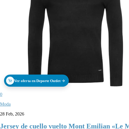
Ver oferta en Deporte Outlet
0
Moda
28 Feb, 2026
Jersey de cuello vuelto Mont Emilian «Le M