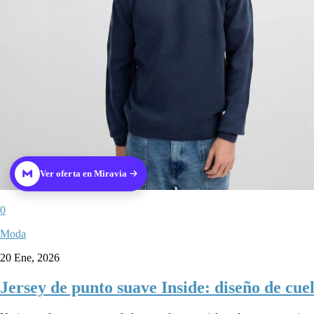
Ver oferta en Miravia
0
Moda
20 Ene, 2026
Jersey de punto suave Inside: diseño de cue