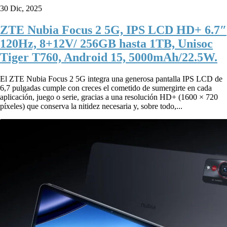
30 Dic, 2025
ZTE Nubia Focus 2 5G, IPS LCD HD+ 6.7″
120Hz, 8+12V/ 256GB hasta 1TB, Unisoc
Tiger T760, Android 15, 5000mAh/22.5W.
El ZTE Nubia Focus 2 5G integra una generosa pantalla IPS LCD de
6,7 pulgadas cumple con creces el cometido de sumergirte en cada
aplicación, juego o serie, gracias a una resolución HD+ (1600 × 720
píxeles) que conserva la nitidez necesaria y, sobre todo,...