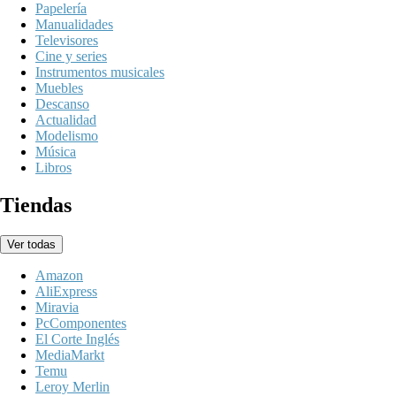
Papelería
Manualidades
Televisores
Cine y series
Instrumentos musicales
Muebles
Descanso
Actualidad
Modelismo
Música
Libros
Tiendas
Ver todas
Amazon
AliExpress
Miravia
PcComponentes
El Corte Inglés
MediaMarkt
Temu
Leroy Merlin