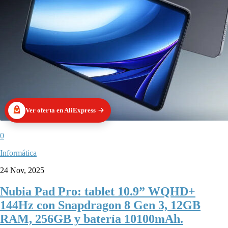
Ver oferta en AliExpress
0
Informática
24 Nov, 2025
Nubia Pad Pro: tablet 10.9” WQHD+
144Hz con Snapdragon 8 Gen 3, 12GB
RAM, 256GB y batería 10100mAh.