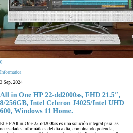
0
Informática
3 Sep, 2024
All in One HP 22-dd2000ss, FHD 21.5″,
8/256GB, Intel Celeron J4025/Intel UHD
600, Windows 11 Home.
El HP All-in-One 22-dd2000ss es una solución integral para las
necesidades informáticas del día a día, combinando potencia,