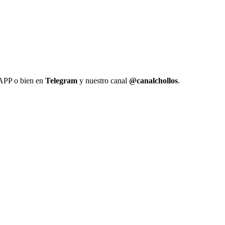
 APP o bien en
Telegram
y nuestro canal
@canalchollos
.