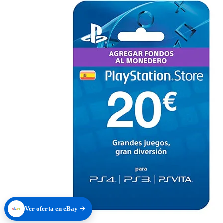
Ver oferta en eBay
e
b
a
y