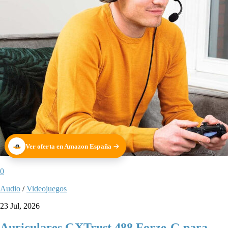
Ver oferta en Amazon España
0
Audio
/
Videojuegos
23 Jul, 2026
Auriculares GXTrust 488 Forze-G para