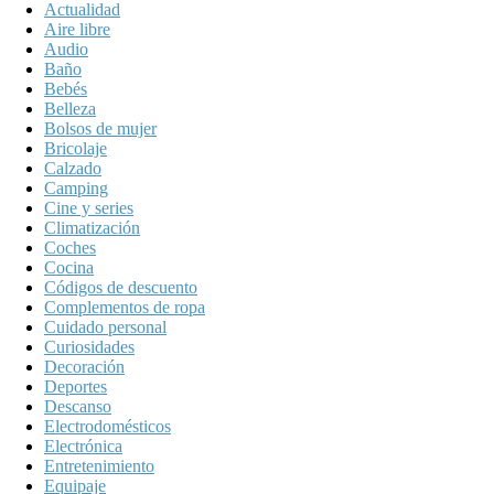
Actualidad
Aire libre
Audio
Baño
Bebés
Belleza
Bolsos de mujer
Bricolaje
Calzado
Camping
Cine y series
Climatización
Coches
Cocina
Códigos de descuento
Complementos de ropa
Cuidado personal
Curiosidades
Decoración
Deportes
Descanso
Electrodomésticos
Electrónica
Entretenimiento
Equipaje