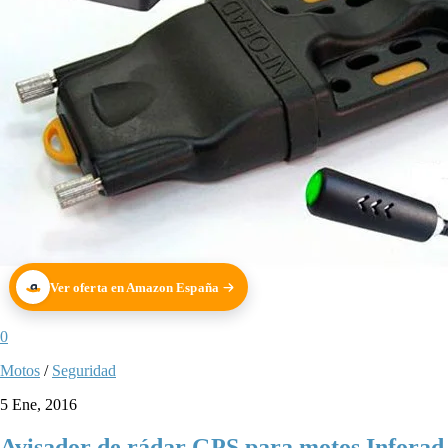
Ver oferta en Amazon España
0
Motos
/
Seguridad
5 Ene, 2016
Avisador de rádar GPS para motos Inforad