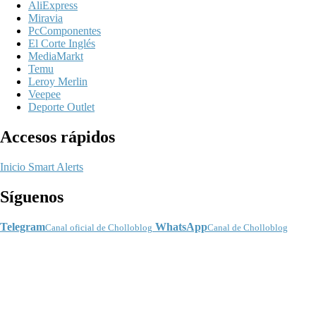
AliExpress
Miravia
PcComponentes
El Corte Inglés
MediaMarkt
Temu
Leroy Merlin
Veepee
Deporte Outlet
Accesos rápidos
Inicio
Smart Alerts
Síguenos
Telegram
WhatsApp
Canal oficial de Cholloblog
Canal de Cholloblog