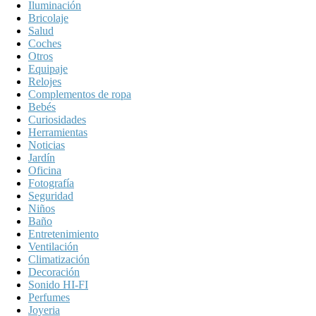
Iluminación
Bricolaje
Salud
Coches
Otros
Equipaje
Relojes
Complementos de ropa
Bebés
Curiosidades
Herramientas
Noticias
Jardín
Oficina
Fotografía
Seguridad
Niños
Baño
Entretenimiento
Ventilación
Climatización
Decoración
Sonido HI-FI
Perfumes
Joyeria