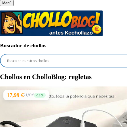
Menú
Buscador de chollos
Chollos en CholloBlog:
regletas
17,99 €
21,99 €
-18%