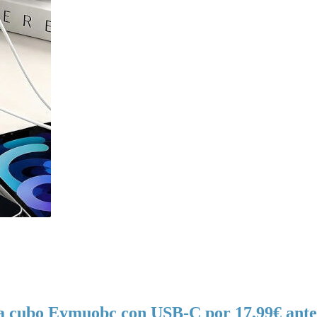
eta cubo Eymuobc con USB-C por 17,99€ ante