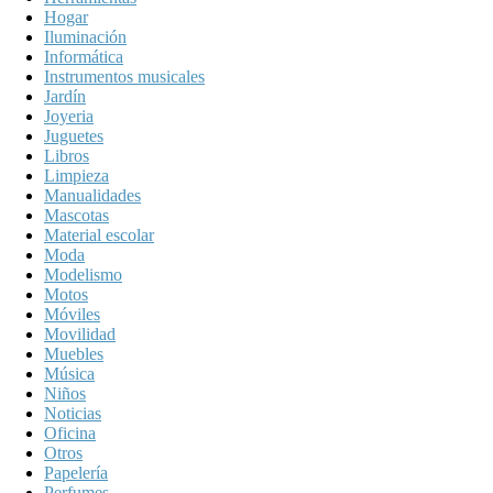
Hogar
Iluminación
Informática
Instrumentos musicales
Jardín
Joyeria
Juguetes
Libros
Limpieza
Manualidades
Mascotas
Material escolar
Moda
Modelismo
Motos
Móviles
Movilidad
Muebles
Música
Niños
Noticias
Oficina
Otros
Papelería
Perfumes