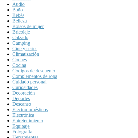
Audio
Baño
Bebés
Belleza
Bolsos de mujer
Bricolaje
Calzado
Camping
Cine y series
Climatización
Coches
Cocina
Códigos de descuento
Complementos de ropa
Cuidado personal
Curiosidades
Decoración
Deportes
Descanso
Electrodomésticos
Electrónica
Entretenimiento
Equipaje
Fotografía
Herramientas