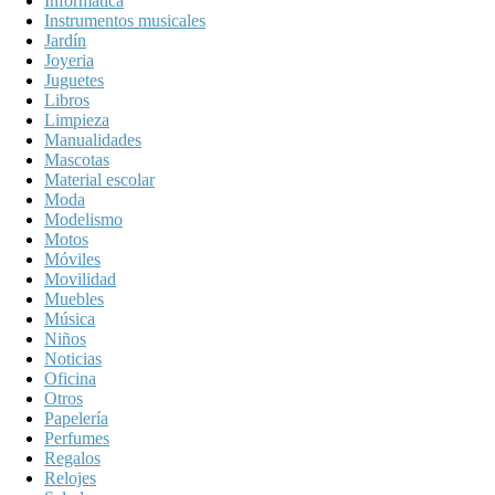
Informática
Instrumentos musicales
Jardín
Joyeria
Juguetes
Libros
Limpieza
Manualidades
Mascotas
Material escolar
Moda
Modelismo
Motos
Móviles
Movilidad
Muebles
Música
Niños
Noticias
Oficina
Otros
Papelería
Perfumes
Regalos
Relojes