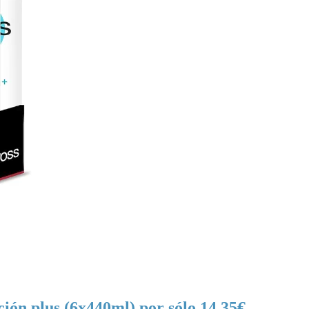
ión plus (6x440ml) por sólo 14,35€.