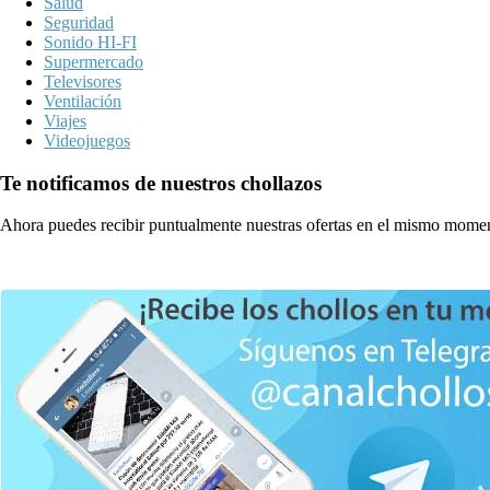
Salud
Seguridad
Sonido HI-FI
Supermercado
Televisores
Ventilación
Viajes
Videojuegos
Te notificamos de nuestros chollazos
Ahora puedes recibir puntualmente nuestras ofertas en el mismo momen