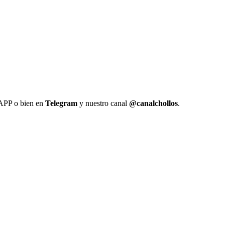
 APP o bien en
Telegram
y nuestro canal
@canalchollos
.