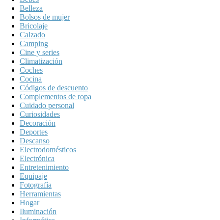
Belleza
Bolsos de mujer
Bricolaje
Calzado
Camping
Cine y series
Climatización
Coches
Cocina
Códigos de descuento
Complementos de ropa
Cuidado personal
Curiosidades
Decoración
Deportes
Descanso
Electrodomésticos
Electrónica
Entretenimiento
Equipaje
Fotografía
Herramientas
Hogar
Iluminación