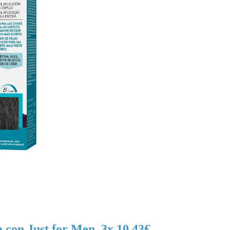
a con Just for Men. 3x 10,43€