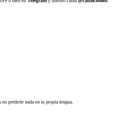
 APP o bien en
Telegram
y nuestro canal
@canalchollos
.
 no perderte nada en tu propia lengua.