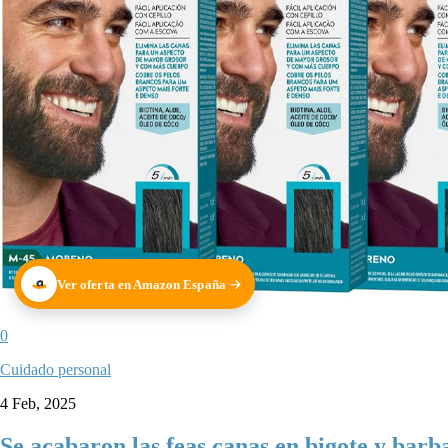
Ver oferta en Amazon España
0
Cuidado personal
4 Feb, 2025
Se acabaron las feas canas en bigote y barb