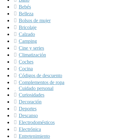
Bebés
Belleza
Bolsos de mujer
Bricolaje
Calzado
Camping
Cine y series
Climatización
Coches
Cocina
Códigos de descuento
Complementos de ropa
Cuidado personal
Curiosidades
Decoración
Deportes
Descanso
Electrodomésticos
Electrónica
Entretenimiento