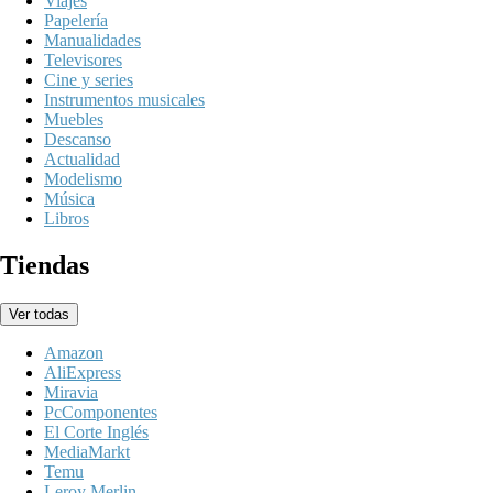
Viajes
Papelería
Manualidades
Televisores
Cine y series
Instrumentos musicales
Muebles
Descanso
Actualidad
Modelismo
Música
Libros
Tiendas
Ver todas
Amazon
AliExpress
Miravia
PcComponentes
El Corte Inglés
MediaMarkt
Temu
Leroy Merlin