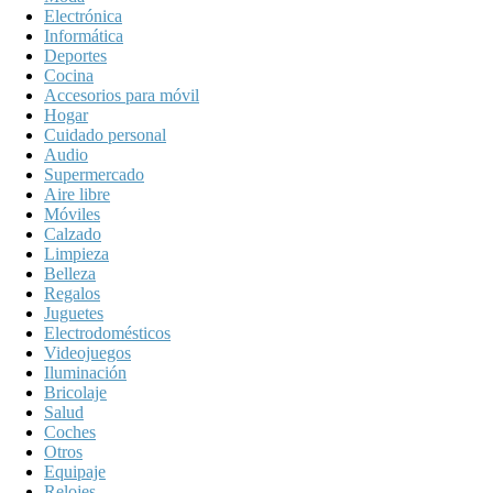
Electrónica
Informática
Deportes
Cocina
Accesorios para móvil
Hogar
Cuidado personal
Audio
Supermercado
Aire libre
Móviles
Calzado
Limpieza
Belleza
Regalos
Juguetes
Electrodomésticos
Videojuegos
Iluminación
Bricolaje
Salud
Coches
Otros
Equipaje
Relojes