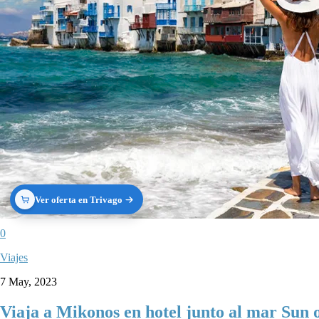
Ver oferta en Trivago
0
Viajes
7 May, 2023
Viaja a Mikonos en hotel junto al mar Sun o