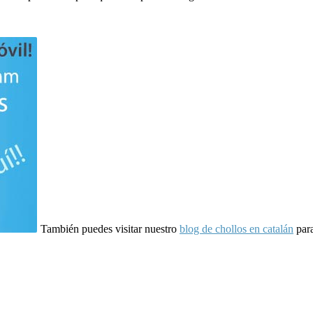
También puedes visitar nuestro
blog de chollos en catalán
para