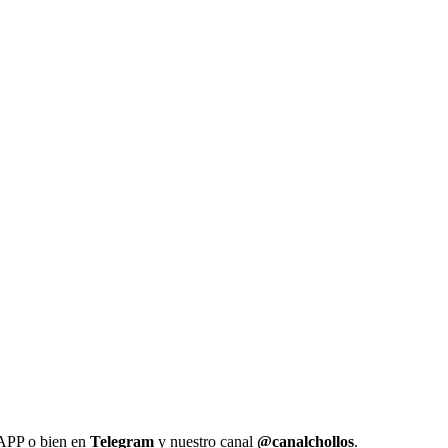
 APP o bien en
Telegram
y nuestro canal
@canalchollos
.