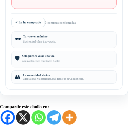
✓
Lo he comprado
0 compras confirmadas
Tu voto es anónimo
🕶️
Nadie sabrá cómo has votado.
Solo puedes votar una vez
🛡️
Así mantenemos resultados fiables.
👥
La comunidad decide
Cuantas más valoraciones, más fiable es el CholloScore.
Compartir este chollo en: