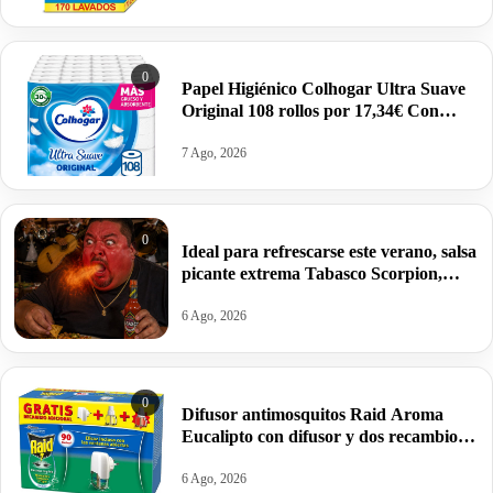
0
Papel Higiénico Colhogar Ultra Suave
Original 108 rollos por 17,34€ Con
Suscríbete y Ahorra.
7 Ago, 2026
0
Ideal para refrescarse este verano, salsa
picante extrema Tabasco Scorpion,
60ml por 3,50€.
6 Ago, 2026
0
Difusor antimosquitos Raid Aroma
Eucalipto con difusor y dos recambios
por 4,69€.
6 Ago, 2026