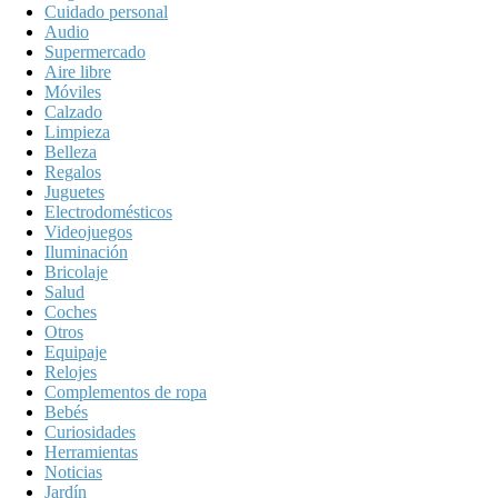
Cuidado personal
Audio
Supermercado
Aire libre
Móviles
Calzado
Limpieza
Belleza
Regalos
Juguetes
Electrodomésticos
Videojuegos
Iluminación
Bricolaje
Salud
Coches
Otros
Equipaje
Relojes
Complementos de ropa
Bebés
Curiosidades
Herramientas
Noticias
Jardín