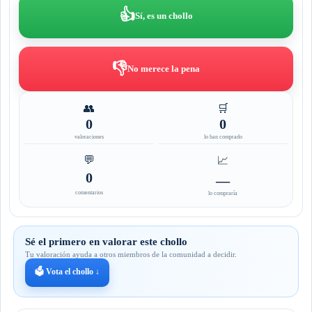
👍
Sí, es un chollo
👎
No merece la pena
👥
🛒
0
0
valoraciones
lo han comprado
💬
📈
0
—
comentarios
lo compraría
Sé el primero en valorar este chollo
Tu valoración ayuda a otros miembros de la comunidad a decidir.
🗳️ Vota el chollo ↓