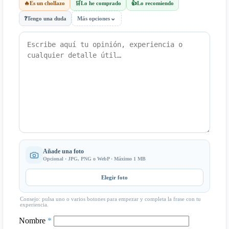
🔥
Es un chollazo
🛒
Lo he comprado
👍
Lo recomiendo
⌄
❓
Tengo una duda
Más opciones
Añade una foto
Opcional · JPG, PNG o WebP · Máximo 1 MB
Elegir foto
Consejo: pulsa uno o varios botones para empezar y completa la frase con tu
experiencia.
Nombre
*