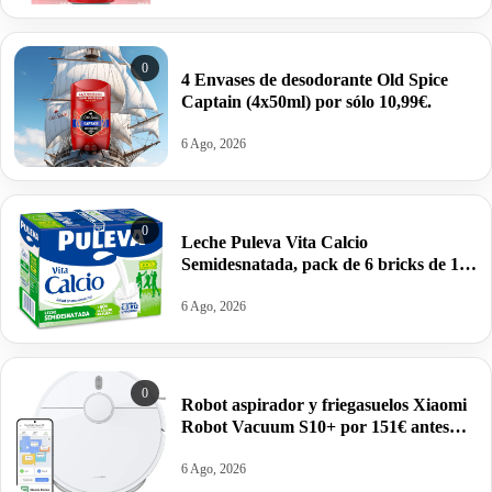
0
4 Envases de desodorante Old Spice
Captain (4x50ml) por sólo 10,99€.
6 Ago, 2026
0
Leche Puleva Vita Calcio
Semidesnatada, pack de 6 bricks de 1
litro por 5,67€ antes 9,60€.
6 Ago, 2026
0
Robot aspirador y friegasuelos Xiaomi
Robot Vacuum S10+ por 151€ antes
259€.
6 Ago, 2026