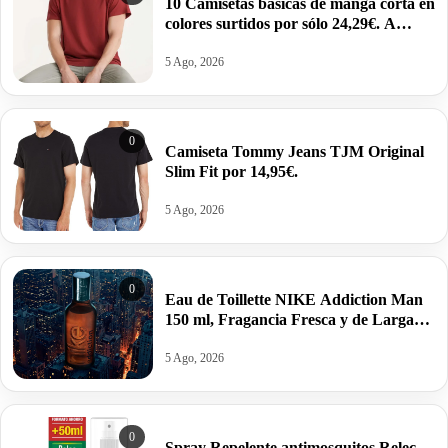
10 Camisetas básicas de manga corta en
colores surtidos por sólo 24,29€. A
2,43€ la unidad.
5 Ago, 2026
0
Camiseta Tommy Jeans TJM Original
Slim Fit por 14,95€.
5 Ago, 2026
0
Eau de Toillette NIKE Addiction Man
150 ml, Fragancia Fresca y de Larga
Duración por 10,25€ antes 15,95€.
5 Ago, 2026
0
Spray Repelente antimosquitos Relec