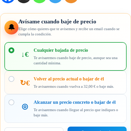
Avísame cuando baje de precio
🔔
Elige cómo quieres que te avisemos y recibe un email cuando se
cumpla la condición.
Elige
cuándo
Cualquier bajada de precio
↓€
quieres
Te avisaremos cuando baje de precio, aunque sea una
recibir
cantidad mínima.
el
aviso
Volver al precio actual o bajar de él
↻€
Te avisaremos cuando vuelva a 32,00 € o baje más.
Alcanzar un precio concreto o bajar de él
◎
Te avisaremos cuando llegue al precio que indiques o
baje más.