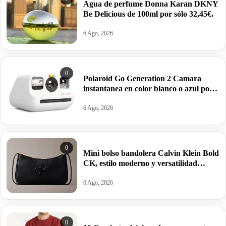
Agua de perfume Donna Karan DKNY
Be Delicious de 100ml por sólo 32,45€.
6 Ago, 2026
0
Polaroid Go Generation 2 Camara
instantanea en color blanco o azul por
63,95€ antes 99,99€
6 Ago, 2026
0
Mini bolso bandolera Calvin Klein Bold
CK, estilo moderno y versatilidad
estructurada por 34,95€ antes 69,88€.
6 Ago, 2026
0