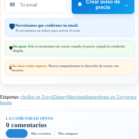
Crear aviso de
✉
🔔
→
Tu
precio
email
Necesitamos que confirmes tu email.
🛡️
Te enviaremos un enlace para activar el aviso.
Sin spam.
Solo te enviaremos un correo cuando el precio cumpla la condición
🛡️
elegida.
Tus datos están seguros.
Nunca compartiremos tu dirección de correo con
🔒
terceros.
Etiquetas:
chollos en Zavvi
Disney
Merchandising
ofertas en Zavvi
ropa
barata
LA COMUNIDAD OPINA
0 comentarios
Más útiles
Más recientes
Más antiguos