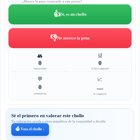
¿Merece la pena comprarlo a este precio?
👍
Sí, es un chollo
👎
No merece la pena
👥
🛒
0
0
valoraciones
lo han comprado
💬
📈
0
—
comentarios
lo compraría
Sé el primero en valorar este chollo
Tu valoración ayuda a otros miembros de la comunidad a decidir.
🗳️ Vota el chollo ↓