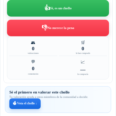
👍
Sí, es un chollo
👎
No merece la pena
👥
🛒
0
0
valoraciones
lo han comprado
💬
📈
0
—
comentarios
lo compraría
Sé el primero en valorar este chollo
Tu valoración ayuda a otros miembros de la comunidad a decidir.
🗳️ Vota el chollo ↓