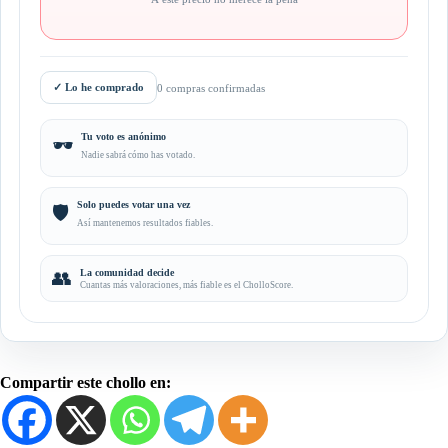
✓
Lo he comprado
0 compras confirmadas
Tu voto es anónimo
🕶️
Nadie sabrá cómo has votado.
Solo puedes votar una vez
🛡️
Así mantenemos resultados fiables.
👥
La comunidad decide
Cuantas más valoraciones, más fiable es el CholloScore.
Compartir este chollo en: