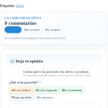
Etiquetas:
lekue
LA COMUNIDAD OPINA
0 comentarios
Más útiles
Más recientes
Más antiguos
Sé el primero en compartir una experiencia útil.
Deja tu opinión
Cuenta qué te ha parecido esta oferta o producto.
Tu experiencia puede ayudar a otros lectores a decidir mejor.
¿Qué te ha parecido?
*
🔥
Es un chollazo
🛒
Lo he comprado
👍
Lo recomiendo
⌄
❓
Tengo una duda
Más opciones