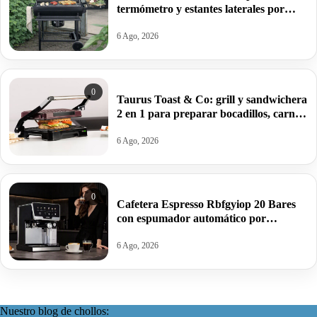
termómetro y estantes laterales por
99,09€ antes 150,64€.
6 Ago, 2026
0
Taurus Toast & Co: grill y sandwichera
2 en 1 para preparar bocadillos, carnes
y verduras por 32€.
6 Ago, 2026
0
Cafetera Espresso Rbfgyiop 20 Bares
con espumador automático por
109,86€.
6 Ago, 2026
Nuestro blog de chollos: