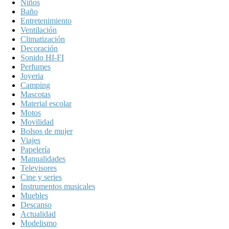
Niños
Baño
Entretenimiento
Ventilación
Climatización
Decoración
Sonido HI-FI
Perfumes
Joyeria
Camping
Mascotas
Material escolar
Motos
Movilidad
Bolsos de mujer
Viajes
Papelería
Manualidades
Televisores
Cine y series
Instrumentos musicales
Muebles
Descanso
Actualidad
Modelismo