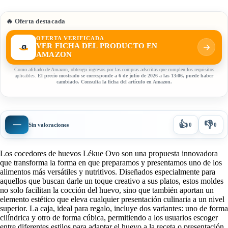
🔥 Oferta destacada
OFERTA VERIFICADA
VER FICHA DEL PRODUCTO EN
AMAZON
Como afiliado de Amazon, obtengo ingresos por las compras adscritas que cumplen los requisitos
aplicables.
El precio mostrado se corresponde a 6 de julio de 2026 a las 13:06, puede haber
cambiado. Consulta la ficha del artículo en Amazon.
👍
👎
—
Sin valoraciones
0
0
Los cocedores de huevos Lékue Ovo son una propuesta innovadora
que transforma la forma en que preparamos y presentamos uno de los
alimentos más versátiles y nutritivos. Diseñados especialmente para
aquellos que buscan darle un toque creativo a sus platos, estos moldes
no solo facilitan la cocción del huevo, sino que también aportan un
elemento estético que eleva cualquier presentación culinaria a un nivel
superior. La caja, ideal para regalo, incluye dos variantes: uno de forma
cilíndrica y otro de forma cúbica, permitiendo a los usuarios escoger
entre diferentes estilos para adaptar el huevo a la receta o presentación