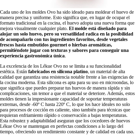
Cada uno de los moldes Ovo ha sido ideado para moldear el huevo de
manera precisa y uniforme. Esto significa que, en lugar de ocupar el
formato tradicional en la cocina, el huevo adopta una nueva forma que
mejora visualmente cualquier plato.
El molde está diseñado para
alojar un solo huevo, pero su versatilidad radica en la posibilidad
de acompañarlo con tus ingredientes favoritos, desde vegetales
frescos hasta embutidos gourmet o hierbas aromáticas,
permitiéndote jugar con texturas y sabores para conseguir una
experiencia gastronómica única
.
La excelencia de los Lékue Ovo no se limita a su funcionalidad
estética. Están
fabricados en silicona platino
, un material de alta
calidad que garantiza una resistencia notable frente a las exigencias de
la cocina moderna. Esta silicona es apta para su uso en microondas, lo
que significa que puedes preparar tus huevos de manera rápida y sin
complicaciones, sin temor a que el material se deteriore. Además, estos
moldes tienen la impresionante capacidad de soportar temperaturas
extremas, desde -60º C hasta 220º C, lo que los hace ideales no solo
para procesos de cocción en caliente, sino también para técnicas que
requieran enfriamiento rápido o conservación a bajas temperaturas.
Esta robustez y adaptabilidad aseguran que los cocedores de huevos
Lékue Ovo se mantengan en perfectas condiciones a lo largo del
tiempo, ofreciendo un rendimiento constante y de calidad en cada uso.