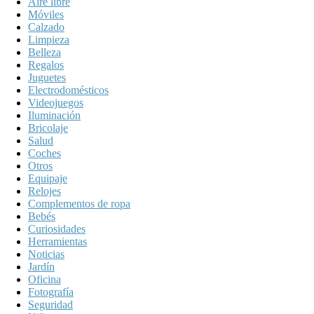
Aire libre
Móviles
Calzado
Limpieza
Belleza
Regalos
Juguetes
Electrodomésticos
Videojuegos
Iluminación
Bricolaje
Salud
Coches
Otros
Equipaje
Relojes
Complementos de ropa
Bebés
Curiosidades
Herramientas
Noticias
Jardín
Oficina
Fotografía
Seguridad