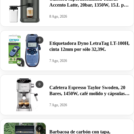
Accento Latte, 20bar, 1350W, 15.L por
260,72€ antes 329€.
8 Ago, 2026
0
Etiquetadora Dyno LetraTag LT-100H,
cinta 12mm por sólo 32,39€.
7 Ago, 2026
0
Cafetera Espresso Taylor Swoden, 20
Bares, 1450W, café molido y cápsulas
por 76,28€.
7 Ago, 2026
0
Barbacoa de carbón con tapa,