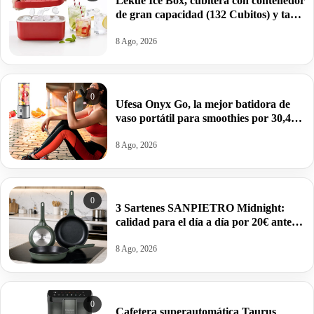
Lékué Ice Box, cubitera con contenedor
de gran capacidad (132 Cubitos) y tapa
de silicona por 19,16€.
8 Ago, 2026
0
Ufesa Onyx Go, la mejor batidora de
vaso portátil para smoothies por 30,41€
antes 44,99€.
8 Ago, 2026
0
3 Sartenes SANPIETRO Midnight:
calidad para el día a día por 20€ antes
39,99€.
8 Ago, 2026
0
Cafetera superautomática Taurus