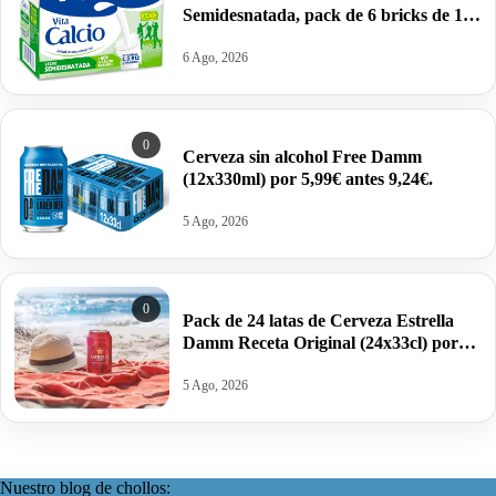
Semidesnatada, pack de 6 bricks de 1
litro por 5,67€ antes 9,60€.
6 Ago, 2026
0
Cerveza sin alcohol Free Damm
(12x330ml) por 5,99€ antes 9,24€.
5 Ago, 2026
0
Pack de 24 latas de Cerveza Estrella
Damm Receta Original (24x33cl) por
13,99€ antes 24,50€.
5 Ago, 2026
Nuestro blog de chollos: