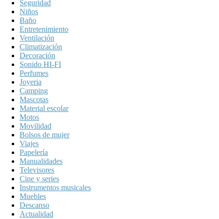
Seguridad
Niños
Baño
Entretenimiento
Ventilación
Climatización
Decoración
Sonido HI-FI
Perfumes
Joyeria
Camping
Mascotas
Material escolar
Motos
Movilidad
Bolsos de mujer
Viajes
Papelería
Manualidades
Televisores
Cine y series
Instrumentos musicales
Muebles
Descanso
Actualidad