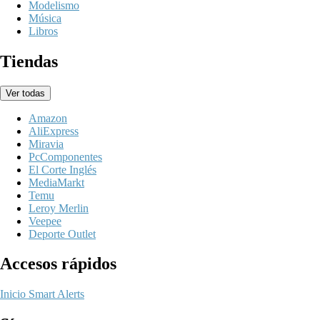
Modelismo
Música
Libros
Tiendas
Ver todas
Amazon
AliExpress
Miravia
PcComponentes
El Corte Inglés
MediaMarkt
Temu
Leroy Merlin
Veepee
Deporte Outlet
Accesos rápidos
Inicio
Smart Alerts