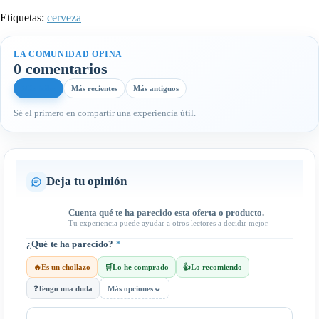
Etiquetas:
cerveza
LA COMUNIDAD OPINA
0 comentarios
Más útiles
Más recientes
Más antiguos
Sé el primero en compartir una experiencia útil.
Deja tu opinión
Cuenta qué te ha parecido esta oferta o producto.
Tu experiencia puede ayudar a otros lectores a decidir mejor.
¿Qué te ha parecido?
*
🔥
Es un chollazo
🛒
Lo he comprado
👍
Lo recomiendo
⌄
❓
Tengo una duda
Más opciones