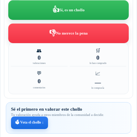
👍
Sí, es un chollo
👎
No merece la pena
👥
🛒
0
0
valoraciones
lo han comprado
💬
📈
0
—
comentarios
lo compraría
Sé el primero en valorar este chollo
Tu valoración ayuda a otros miembros de la comunidad a decidir.
🗳️ Vota el chollo ↓