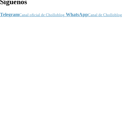
Síguenos
Telegram
WhatsApp
Canal oficial de Cholloblog
Canal de Cholloblog