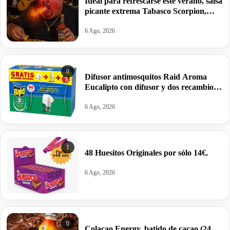
Ideal para refrescarse este verano, salsa
picante extrema Tabasco Scorpion,
60ml por 3,50€.
6 Ago, 2026
0
Difusor antimosquitos Raid Aroma
Eucalipto con difusor y dos recambios
por 4,69€.
6 Ago, 2026
1
48 Huesitos Originales por sólo 14€.
6 Ago, 2026
0
Colacao Energy, batido de cacao (24