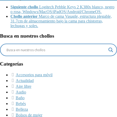
Siguiente chollo
Logitech Pebble Keys 2 K380s blanco, negro
o rosa, Windows/MacOS/iPadOS/Android/ChromeOS.
Chollo anterior
Marco de cama Vasagle, estructura plegable,
31.7cm de almacenamiento bajo la cama para chistorras,
lechugas y soles.
Busca en nuestros chollos
Categorías
Accesorios para móvil
Actualidad
Aire libre
Audio
Baño
Bebés
Belleza
Bolsos de mujer