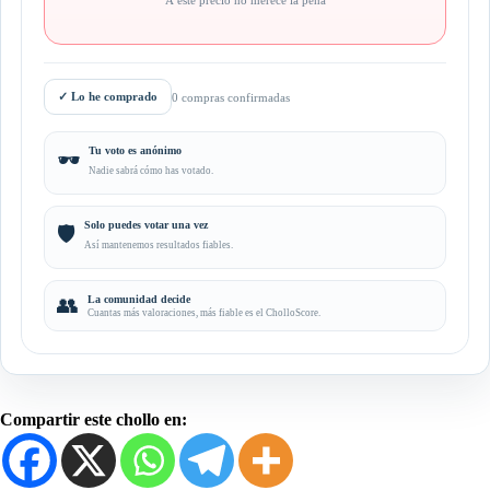
✓
Lo he comprado
0 compras confirmadas
Tu voto es anónimo
🕶️
Nadie sabrá cómo has votado.
Solo puedes votar una vez
🛡️
Así mantenemos resultados fiables.
👥
La comunidad decide
Cuantas más valoraciones, más fiable es el CholloScore.
Compartir este chollo en: