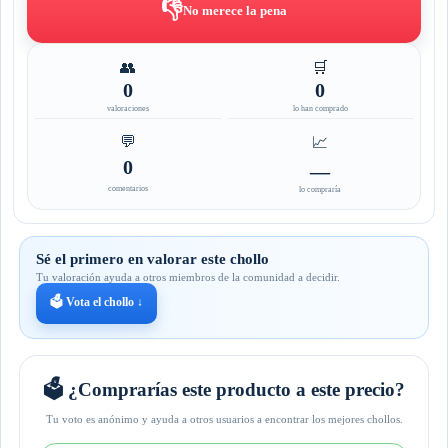
👎
No merece la pena
👥
🛒
0
0
valoraciones
lo han comprado
💬
📈
0
—
comentarios
lo compraría
Sé el primero en valorar este chollo
Tu valoración ayuda a otros miembros de la comunidad a decidir.
🗳️ Vota el chollo ↓
🗳️ ¿Comprarías este producto a este precio?
Tu voto es anónimo y ayuda a otros usuarios a encontrar los mejores chollos.