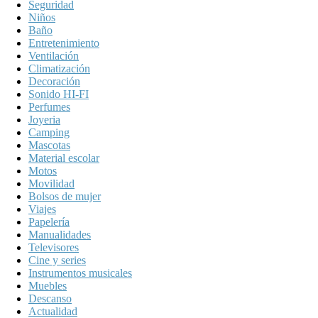
Seguridad
Niños
Baño
Entretenimiento
Ventilación
Climatización
Decoración
Sonido HI-FI
Perfumes
Joyeria
Camping
Mascotas
Material escolar
Motos
Movilidad
Bolsos de mujer
Viajes
Papelería
Manualidades
Televisores
Cine y series
Instrumentos musicales
Muebles
Descanso
Actualidad