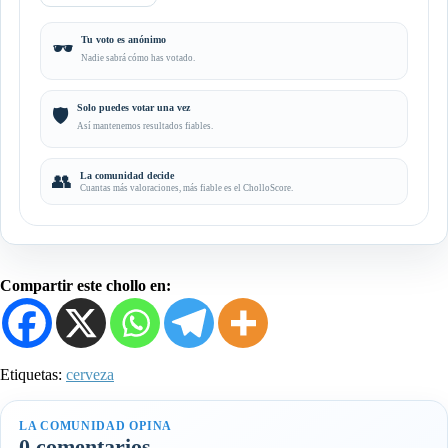
Tu voto es anónimo
🕶️
Nadie sabrá cómo has votado.
Solo puedes votar una vez
🛡️
Así mantenemos resultados fiables.
👥
La comunidad decide
Cuantas más valoraciones, más fiable es el CholloScore.
Compartir este chollo en:
Etiquetas:
cerveza
LA COMUNIDAD OPINA
0 comentarios