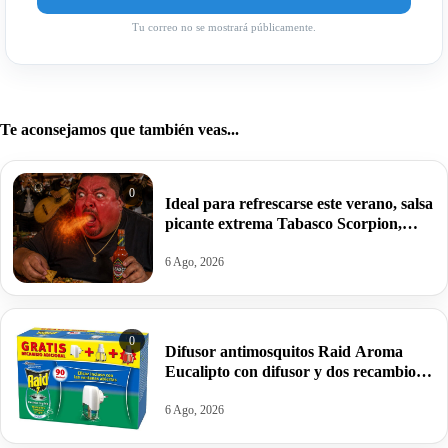
Tu correo no se mostrará públicamente.
Te aconsejamos que también veas...
0
Ideal para refrescarse este verano, salsa
picante extrema Tabasco Scorpion,
60ml por 3,50€.
6 Ago, 2026
0
Difusor antimosquitos Raid Aroma
Eucalipto con difusor y dos recambios
por 4,69€.
6 Ago, 2026