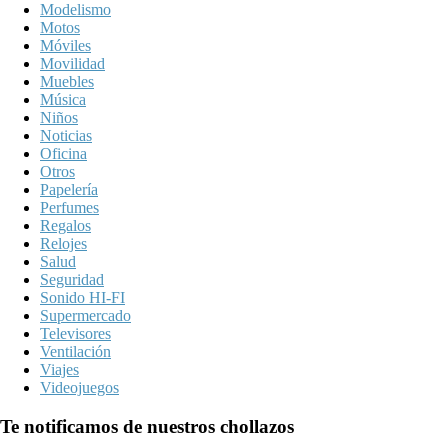
Modelismo
Motos
Móviles
Movilidad
Muebles
Música
Niños
Noticias
Oficina
Otros
Papelería
Perfumes
Regalos
Relojes
Salud
Seguridad
Sonido HI-FI
Supermercado
Televisores
Ventilación
Viajes
Videojuegos
Te notificamos de nuestros chollazos