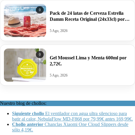
0
Pack de 24 latas de Cerveza Estrella
Damm Receta Original (24x33cl) por
13,99€ antes 24,50€.
5 Ago, 2026
0
Gel Moussel Lima y Menta 600ml por
2,72€.
5 Ago, 2026
Nuestro blog de chollos:
Siguiente chollo
El ventilador con agua ultra silencioso para
batir al calor, NebulaFlow MD-F868 por 79,99€ antes 169,99€.
Chollo anterior
Chanclas Xiaomi One Cloud Slippers desde
sólo 4,19€.