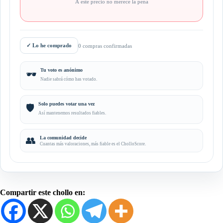
A este precio no merece la pena
✓
Lo he comprado
0 compras confirmadas
Tu voto es anónimo
🕶️
Nadie sabrá cómo has votado.
Solo puedes votar una vez
🛡️
Así mantenemos resultados fiables.
👥
La comunidad decide
Cuantas más valoraciones, más fiable es el CholloScore.
Compartir este chollo en: