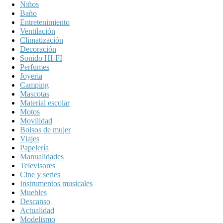
Niños
Baño
Entretenimiento
Ventilación
Climatización
Decoración
Sonido HI-FI
Perfumes
Joyeria
Camping
Mascotas
Material escolar
Motos
Movilidad
Bolsos de mujer
Viajes
Papelería
Manualidades
Televisores
Cine y series
Instrumentos musicales
Muebles
Descanso
Actualidad
Modelismo