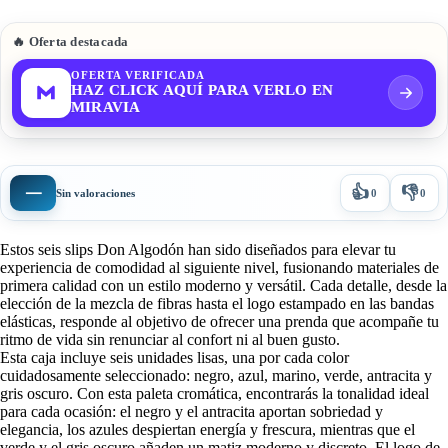
🔥 Oferta destacada
OFERTA VERIFICADA
HAZ CLICK AQUÍ PARA VERLO EN
MIRAVIA
👍
👎
—
Sin valoraciones
0
0
Estos seis slips Don Algodón han sido diseñados para elevar tu
experiencia de comodidad al siguiente nivel, fusionando materiales de
primera calidad con un estilo moderno y versátil. Cada detalle, desde la
elección de la mezcla de fibras hasta el logo estampado en las bandas
elásticas, responde al objetivo de ofrecer una prenda que acompañe tu
ritmo de vida sin renunciar al confort ni al buen gusto.
Esta caja incluye seis unidades lisas, una por cada color
cuidadosamente seleccionado: negro, azul, marino, verde, antracita y
gris oscuro. Con esta paleta cromática, encontrarás la tonalidad ideal
para cada ocasión: el negro y el antracita aportan sobriedad y
elegancia, los azules despiertan energía y frescura, mientras que el
verde y el gris oscuro añaden un matiz moderno y discreto. El logo de