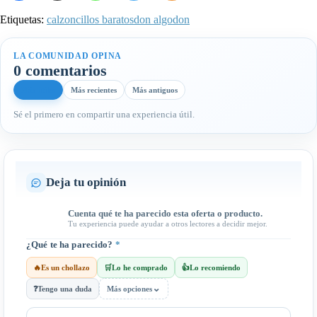
Etiquetas:
calzoncillos baratos
don algodon
LA COMUNIDAD OPINA
0 comentarios
Más útiles
Más recientes
Más antiguos
Sé el primero en compartir una experiencia útil.
Deja tu opinión
Cuenta qué te ha parecido esta oferta o producto.
Tu experiencia puede ayudar a otros lectores a decidir mejor.
¿Qué te ha parecido?
*
🔥
Es un chollazo
🛒
Lo he comprado
👍
Lo recomiendo
⌄
❓
Tengo una duda
Más opciones