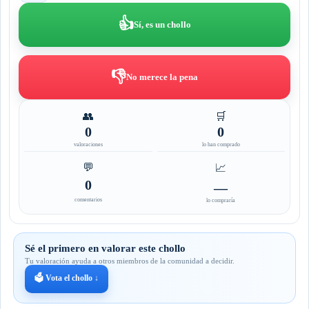
👍
Sí, es un chollo
👎
No merece la pena
👥
🛒
0
0
valoraciones
lo han comprado
💬
📈
0
—
comentarios
lo compraría
Sé el primero en valorar este chollo
Tu valoración ayuda a otros miembros de la comunidad a decidir.
🗳️ Vota el chollo ↓