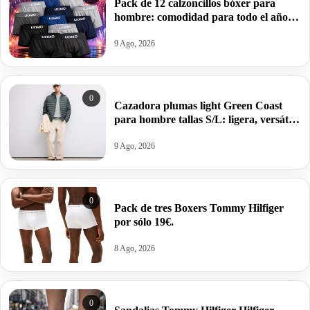
Pack de 12 calzoncillos bóxer para
hombre: comodidad para todo el año
por 14,34€.
9 Ago, 2026
0
Cazadora plumas light Green Coast
para hombre tallas S/L: ligera, versátil
por 17,99€ antes 59,99€.
9 Ago, 2026
0
Pack de tres Boxers Tommy Hilfiger
por sólo 19€.
8 Ago, 2026
0