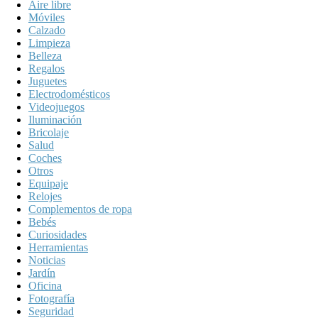
Aire libre
Móviles
Calzado
Limpieza
Belleza
Regalos
Juguetes
Electrodomésticos
Videojuegos
Iluminación
Bricolaje
Salud
Coches
Otros
Equipaje
Relojes
Complementos de ropa
Bebés
Curiosidades
Herramientas
Noticias
Jardín
Oficina
Fotografía
Seguridad