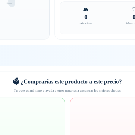
👥

0
valoraciones
lo han c
🗳️ ¿Comprarías este producto a este precio?
Tu voto es anónimo y ayuda a otros usuarios a encontrar los mejores chollos.