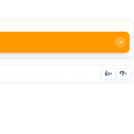
👍
👎
0
0