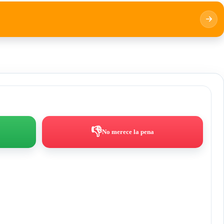
👎
No merece la pena