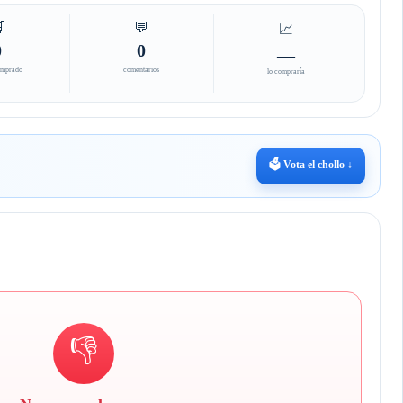

💬
📈
0
0
—
omprado
comentarios
lo compraría
🗳️ Vota el chollo ↓
👎