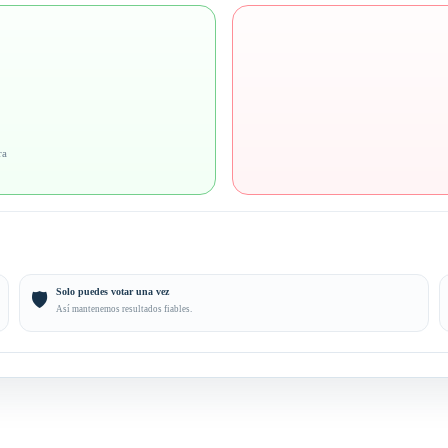
ra
Solo puedes votar una vez
🛡️
Así mantenemos resultados fiables.