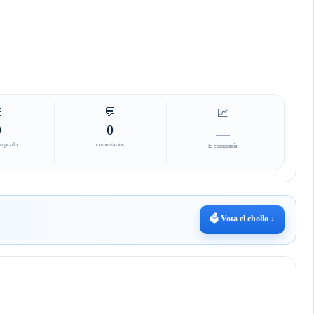

💬
📈
0
0
—
omprado
comentarios
lo compraría
🗳️ Vota el chollo ↓