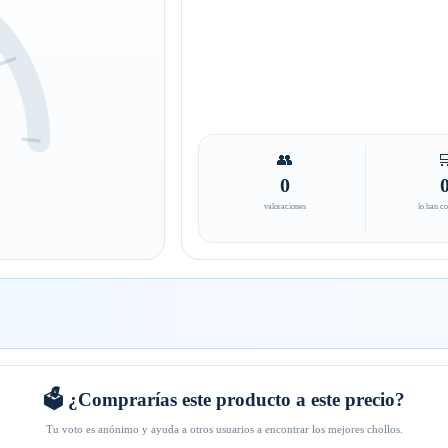
👥

0
valoraciones
lo han c
🗳️ ¿Comprarías este producto a este precio?
Tu voto es anónimo y ayuda a otros usuarios a encontrar los mejores chollos.