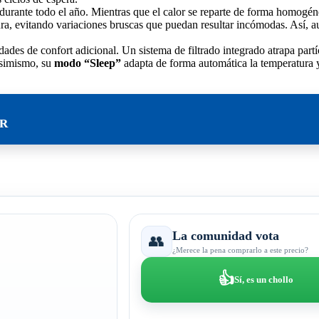
 durante todo el año. Mientras que el calor se reparte de forma homogénea
tura, evitando variaciones bruscas que puedan resultar incómodas. Así, 
es de confort adicional. Un sistema de filtrado integrado atrapa partíc
 Asimismo, su
modo “Sleep”
adapta de forma automática la temperatura y
UR
La comunidad vota
👥
¿Merece la pena comprarlo a este precio?
👍
Sí, es un chollo