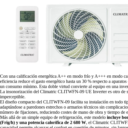
Con una calificación energética A++ en modo frío y A+++ en modo cal
eficiencia reduce el gasto energético hasta un 30 % respecto a aparato
un consumo mínimo. Esta doble virtud convierte al equipo en una invers
La insonorización del Climatric CLITWFN-09 UE Inverter es otro de su
imperceptible.
El diseño compacto del CLITWFN-09 facilita su instalación en todo ti
adaptándose a paredones estrechos o armarios técnicos sin complicacione
número de fijaciones, reduciendo costes de mano de obra y tiempo de e
Más allá de un simple equipo de refrigeración, este modelo
incluye bo
(Frig/h) y una potencia calorífica de 2 680 W
, el Climatric CLITWFN
capacidad permite alcanzar el confort en cuestión de minutos, sin largos