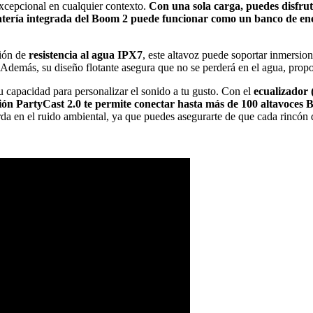
excepcional en cualquier contexto.
Con una sola carga, puedes disfru
atería integrada del Boom 2 puede funcionar como un banco de ene
ción de
resistencia al agua IPX7
, este altavoz puede soportar inmersio
s. Además, su diseño flotante asegura que no se perderá en el agua, propo
 capacidad para personalizar el sonido a tu gusto. Con el
ecualizador 
ión PartyCast 2.0 te permite conectar hasta más de 100 altavoces 
da en el ruido ambiental, ya que puedes asegurarte de que cada rincón de