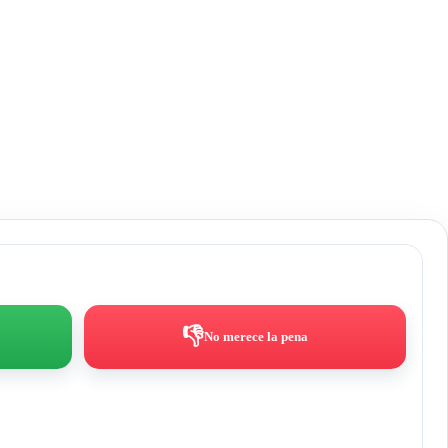
👎
No merece la pena