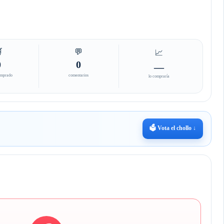

💬
📈
0
0
—
omprado
comentarios
lo compraría
🗳️ Vota el chollo ↓