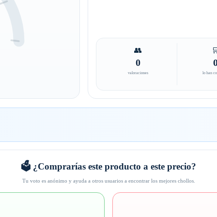
👥

0
valoraciones
lo han c
🗳️ ¿Comprarías este producto a este precio?
Tu voto es anónimo y ayuda a otros usuarios a encontrar los mejores chollos.