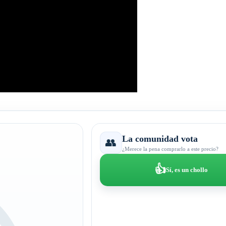
La comunidad vota
👥
¿Merece la pena comprarlo a este precio?
👍
Sí, es un chollo