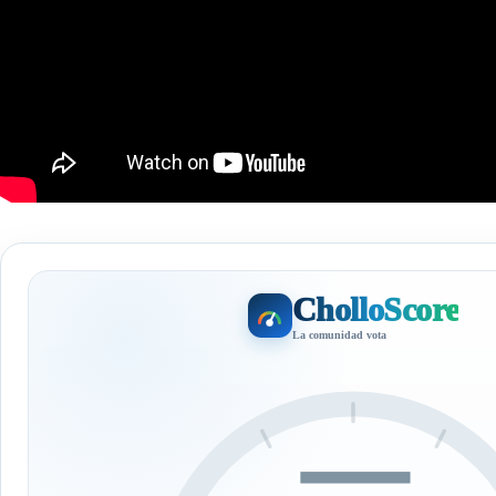
CholloScore
La comunidad vota
—