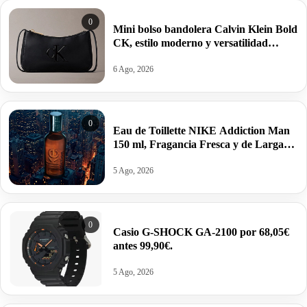
0
Mini bolso bandolera Calvin Klein Bold
CK, estilo moderno y versatilidad
estructurada por 34,95€ antes 69,88€.
6 Ago, 2026
0
Eau de Toillette NIKE Addiction Man
150 ml, Fragancia Fresca y de Larga
Duración por 10,25€ antes 15,95€.
5 Ago, 2026
0
Casio G-SHOCK GA-2100 por 68,05€
antes 99,90€.
5 Ago, 2026