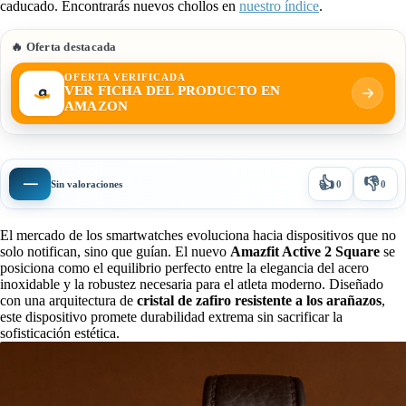
caducado. Encontrarás nuevos chollos en
nuestro índice
.
🔥 Oferta destacada
OFERTA VERIFICADA
VER FICHA DEL PRODUCTO EN
AMAZON
👍
👎
—
Sin valoraciones
0
0
El mercado de los smartwatches evoluciona hacia dispositivos que no
solo notifican, sino que guían. El nuevo
Amazfit Active 2 Square
se
posiciona como el equilibrio perfecto entre la elegancia del acero
inoxidable y la robustez necesaria para el atleta moderno. Diseñado
con una arquitectura de
cristal de zafiro resistente a los arañazos
,
este dispositivo promete durabilidad extrema sin sacrificar la
sofisticación estética.