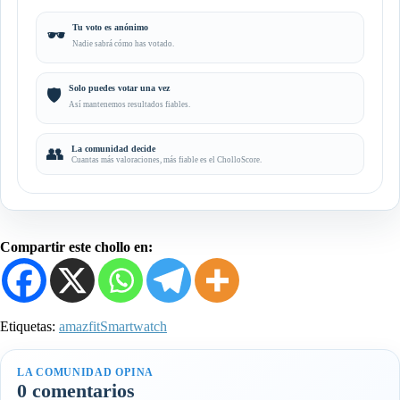
Tu voto es anónimo
🕶️
Nadie sabrá cómo has votado.
Solo puedes votar una vez
🛡️
Así mantenemos resultados fiables.
👥
La comunidad decide
Cuantas más valoraciones, más fiable es el CholloScore.
Compartir este chollo en:
Etiquetas:
amazfit
Smartwatch
LA COMUNIDAD OPINA
0 comentarios