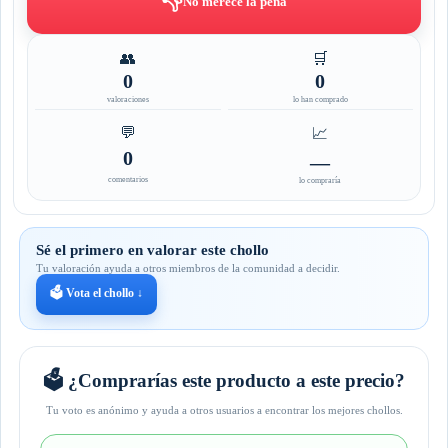
👎
No merece la pena
👥
🛒
0
0
valoraciones
lo han comprado
💬
📈
0
—
comentarios
lo compraría
Sé el primero en valorar este chollo
Tu valoración ayuda a otros miembros de la comunidad a decidir.
🗳️ Vota el chollo ↓
🗳️ ¿Comprarías este producto a este precio?
Tu voto es anónimo y ayuda a otros usuarios a encontrar los mejores chollos.