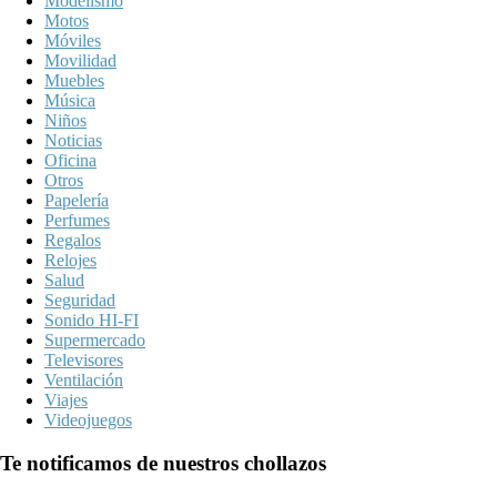
Modelismo
Motos
Móviles
Movilidad
Muebles
Música
Niños
Noticias
Oficina
Otros
Papelería
Perfumes
Regalos
Relojes
Salud
Seguridad
Sonido HI-FI
Supermercado
Televisores
Ventilación
Viajes
Videojuegos
Te notificamos de nuestros chollazos