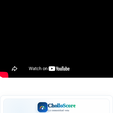
CholloScore
La comunidad vota