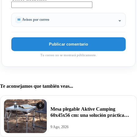
Avisos por correo
Tu correo no se mostrará públicamente.
Te aconsejamos que también veas...
0
Mesa plegable Aktive Camping
60x45x56 cm: una solución práctica
para llevar tus comidas y escapadas al
aire libre por 18,64€.
9 Ago, 2026