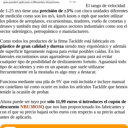
El rango de velocidad
de 1-25 m/s tiene una
precisión de ±3%
con cinco unidades diferentes
de medición como son los m/s, km/h knots o mph que suelen utilizar
los pilotos de aeroplanos, excursionistas, tiradores, vuelo de cometas y
drones y también muy útil en algunos sectores industriales como son el
sector siderúrgico, petroquímico o manufacturero.
Como todos los productos de la firma Tacklife está fabricado en
plástico de gran calidad y dureza
siendo muy ergonómico y además
de superficie ligeramente rugosa para evitar posibles caídas. En los
laterales encontramos unas agarraderas de goma para así evitar
cualquier tipo de posibilidad de deslizamiento fortuito. Aguantará todo
tipo de accidentes y esto en un aparato que suele utilizarse
frecuentemente en la montaña es algo muy a destacar.
Funciona mediante una pila de 9V que está incluida e incluye manual
en castellano tal como ocurre en todos los artículos Tacklife que hemos
tenido la ocasión de probar.
Ahora puede ser tuyo por
sólo 11,99 euros si introduces el cupón de
descuento
NBU38O3Q
que nos han proporcionado los fabricantes y
con el que su precio bajará ocho euros con respecto a su precio actual
antes de aplicarlo.