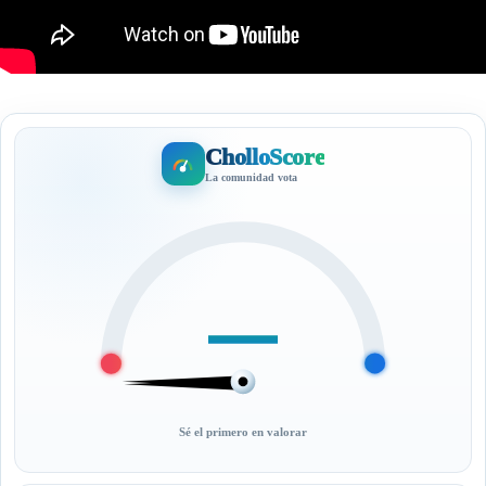
CholloScore
La comunidad vota
—
Sé el primero en valorar