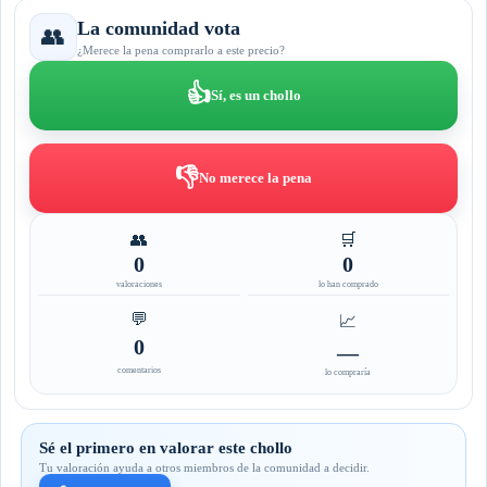
La comunidad vota
👥
¿Merece la pena comprarlo a este precio?
👍
Sí, es un chollo
👎
No merece la pena
👥
🛒
0
0
valoraciones
lo han comprado
💬
📈
0
—
comentarios
lo compraría
Sé el primero en valorar este chollo
Tu valoración ayuda a otros miembros de la comunidad a decidir.