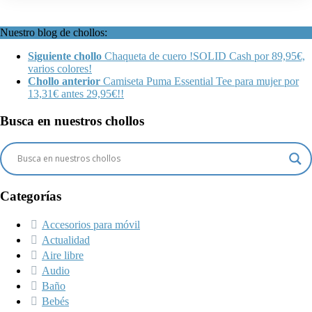
Nuestro blog de chollos:
Siguiente chollo
Chaqueta de cuero !SOLID Cash por 89,95€,
varios colores!
Chollo anterior
Camiseta Puma Essential Tee para mujer por
13,31€ antes 29,95€!!
Busca en nuestros chollos
Categorías
Accesorios para móvil
Actualidad
Aire libre
Audio
Baño
Bebés