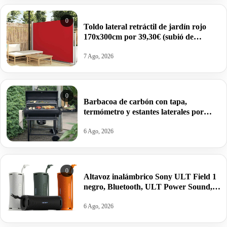
0
Toldo lateral retráctil de jardín rojo
170x300cm por 39,30€ (subió de
precio).
7 Ago, 2026
0
Barbacoa de carbón con tapa,
termómetro y estantes laterales por
99,09€ antes 150,64€.
6 Ago, 2026
0
Altavoz inalámbrico Sony ULT Field 1
negro, Bluetooth, ULT Power Sound,
Ultimate Deep Bass, autonomía 12horas
por 62,04€ antes 84,55€.
6 Ago, 2026