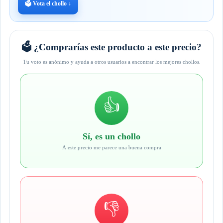
🗳️ Vota el chollo ↓
🗳️ ¿Comprarías este producto a este precio?
Tu voto es anónimo y ayuda a otros usuarios a encontrar los mejores chollos.
👍
Sí, es un chollo
A este precio me parece una buena compra
👎