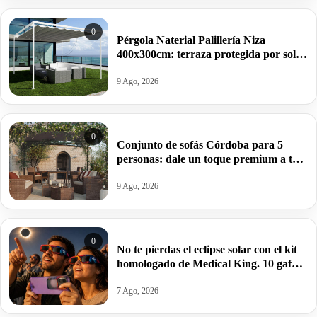
0
Pérgola Naterial Palillería Niza
400x300cm: terraza protegida por solo
266,20€ antes 840€.
9 Ago, 2026
0
Conjunto de sofás Córdoba para 5
personas: dale un toque premium a tu
terraza o jardín por 899€ antes 1039€.
9 Ago, 2026
0
No te pierdas el eclipse solar con el kit
homologado de Medical King. 10 gafas
(sirven para proteger el móvil) por
10,99€.
7 Ago, 2026