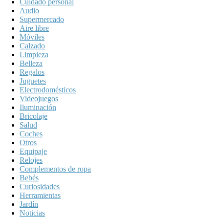
Cuidado personal
Audio
Supermercado
Aire libre
Móviles
Calzado
Limpieza
Belleza
Regalos
Juguetes
Electrodomésticos
Videojuegos
Iluminación
Bricolaje
Salud
Coches
Otros
Equipaje
Relojes
Complementos de ropa
Bebés
Curiosidades
Herramientas
Jardín
Noticias