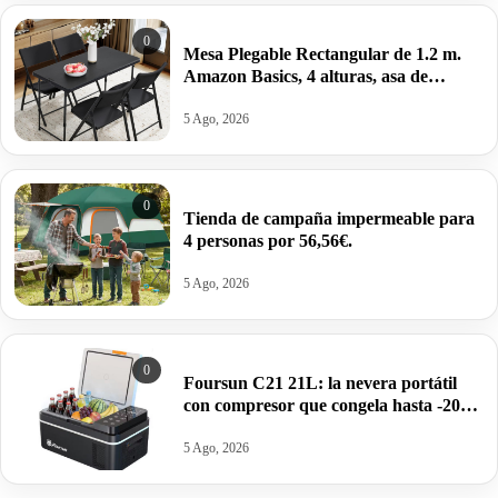
0
Mesa Plegable Rectangular de 1.2 m.
Amazon Basics, 4 alturas, asa de
Transporte,121.4 x 60.7 x 86.1 cm por
22,99€ antes 39,95€.
5 Ago, 2026
0
Tienda de campaña impermeable para
4 personas por 56,56€.
5 Ago, 2026
0
Foursun C21 21L: la nevera portátil
con compresor que congela hasta -20
°C (2026) por 113,28€.
5 Ago, 2026