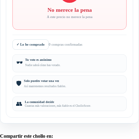
No merece la pena
A este precio no merece la pena
✓
Lo he comprado
0 compras confirmadas
Tu voto es anónimo
🕶️
Nadie sabrá cómo has votado.
Solo puedes votar una vez
🛡️
Así mantenemos resultados fiables.
👥
La comunidad decide
Cuantas más valoraciones, más fiable es el CholloScore.
Compartir este chollo en: