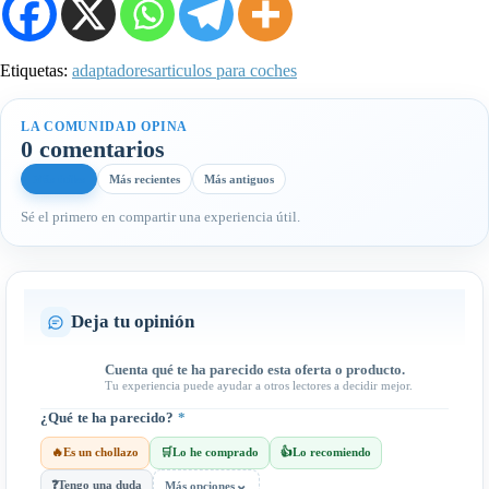
Etiquetas:
adaptadores
articulos para coches
LA COMUNIDAD OPINA
0 comentarios
Más útiles
Más recientes
Más antiguos
Sé el primero en compartir una experiencia útil.
Deja tu opinión
Cuenta qué te ha parecido esta oferta o producto.
Tu experiencia puede ayudar a otros lectores a decidir mejor.
¿Qué te ha parecido?
*
🔥
Es un chollazo
🛒
Lo he comprado
👍
Lo recomiendo
⌄
❓
Tengo una duda
Más opciones