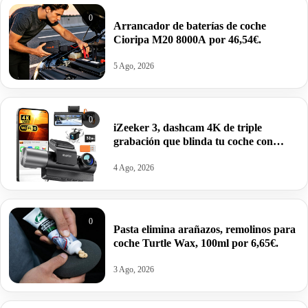
0
Arrancador de baterías de coche
Cioripa M20 8000A por 46,54€.
5 Ago, 2026
0
iZeeker 3, dashcam 4K de triple
grabación que blinda tu coche con
tarjeta gratis y WiFi por 59,98€ antes
99,99€.
4 Ago, 2026
0
Pasta elimina arañazos, remolinos para
coche Turtle Wax, 100ml por 6,65€.
3 Ago, 2026