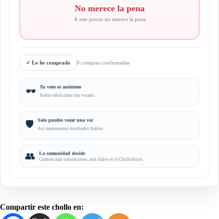
No merece la pena
A este precio no merece la pena
✓
Lo he comprado
0 compras confirmadas
Tu voto es anónimo
🕶️
Nadie sabrá cómo has votado.
Solo puedes votar una vez
🛡️
Así mantenemos resultados fiables.
👥
La comunidad decide
Cuantas más valoraciones, más fiable es el CholloScore.
Compartir este chollo en: