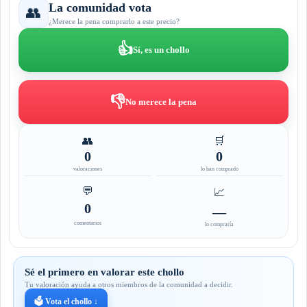
La comunidad vota
👥
¿Merece la pena comprarlo a este precio?
👍
Sí, es un chollo
👎
No merece la pena
👥
🛒
0
0
valoraciones
lo han comprado
💬
📈
0
—
comentarios
lo compraría
Sé el primero en valorar este chollo
Tu valoración ayuda a otros miembros de la comunidad a decidir.
🗳️ Vota el chollo ↓