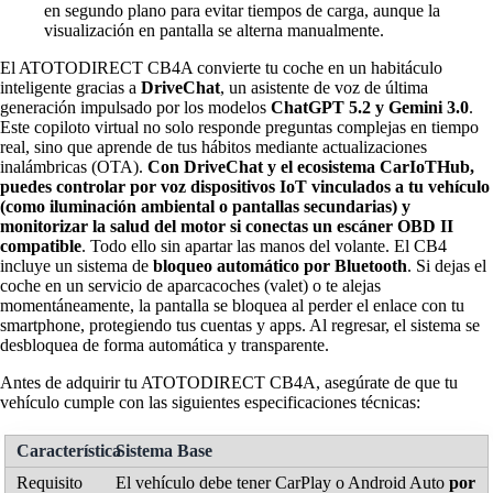
en segundo plano para evitar tiempos de carga, aunque la
visualización en pantalla se alterna manualmente.
El ATOTODIRECT CB4A convierte tu coche en un habitáculo
inteligente gracias a
DriveChat
, un asistente de voz de última
generación impulsado por los modelos
ChatGPT 5.2 y Gemini 3.0
.
Este copiloto virtual no solo responde preguntas complejas en tiempo
real, sino que aprende de tus hábitos mediante actualizaciones
inalámbricas (OTA).
Con DriveChat y el ecosistema CarIoTHub,
puedes controlar por voz dispositivos IoT vinculados a tu vehículo
(como iluminación ambiental o pantallas secundarias) y
monitorizar la salud del motor si conectas un escáner OBD II
compatible
. Todo ello sin apartar las manos del volante. El CB4
incluye un sistema de
bloqueo automático por Bluetooth
. Si dejas el
coche en un servicio de aparcacoches (valet) o te alejas
momentáneamente, la pantalla se bloquea al perder el enlace con tu
smartphone, protegiendo tus cuentas y apps. Al regresar, el sistema se
desbloquea de forma automática y transparente.
Antes de adquirir tu ATOTODIRECT CB4A, asegúrate de que tu
vehículo cumple con las siguientes especificaciones técnicas:
Sistema Base
El vehículo debe tener CarPlay o Android Auto
por