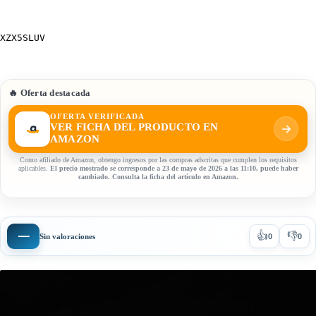
XZX5SLUV
🔥 Oferta destacada
OFERTA VERIFICADA
VER FICHA DEL PRODUCTO EN
AMAZON
Como afiliado de Amazon, obtengo ingresos por las compras adscritas que cumplen los requisitos
aplicables.
El precio mostrado se corresponde a 23 de mayo de 2026 a las 11:10, puede haber
cambiado. Consulta la ficha del artículo en Amazon.
👍
👎
—
Sin valoraciones
0
0