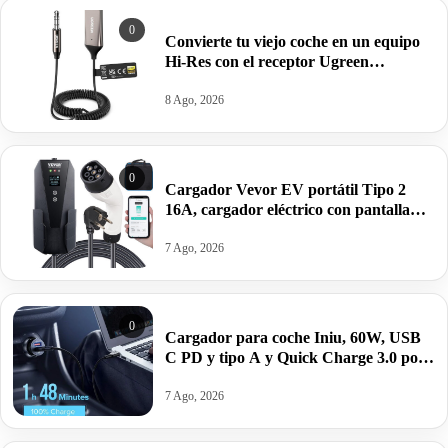
0
Convierte tu viejo coche en un equipo
Hi-Res con el receptor Ugreen
Bluetooth 6.0 LDAC por 16,49€ antes
21,99€.
8 Ago, 2026
0
Cargador Vevor EV portátil Tipo 2
16A, cargador eléctrico con pantalla
LCD, cable 8.6M, IP66 por 126,90€
antes 211,99€.
7 Ago, 2026
0
Cargador para coche Iniu, 60W, USB
C PD y tipo A y Quick Charge 3.0 por
6,34€.
7 Ago, 2026