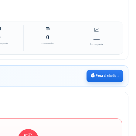

💬
📈
0
0
—
omprado
comentarios
lo compraría
🗳️ Vota el chollo ↓