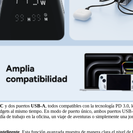
-C
y dos puertos
USB-A
, todos compatibles con la tecnología PD 3.0, l
os gadgets al mismo tiempo. En modo de puerto único, ambos puertos US
a de trabajo en la oficina, un viaje de aventuras o simplemente una jor
inteligente
. Esta función avanzada muestra de manera clara el nivel de b