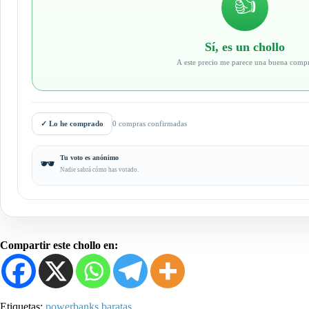
👍
Sí, es un chollo
A este precio me parece una buena comp
✓
Lo he comprado
0 compras confirmadas
Tu voto es anónimo
🕶️
Nadie sabrá cómo has votado.
Compartir este chollo en:
Etiquetas:
powerbanks baratas