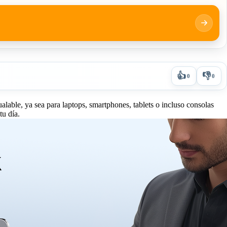
👍
👎
0
0
lable, ya sea para laptops, smartphones, tablets o incluso consolas
tu día.