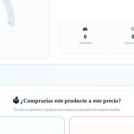
👥

0
valoraciones
lo han c
🗳️ ¿Comprarías este producto a este precio?
Tu voto es anónimo y ayuda a otros usuarios a encontrar los mejores chollos.