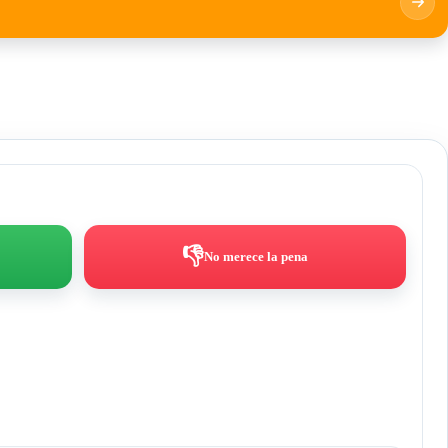
👎
No merece la pena