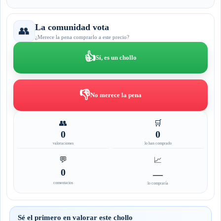
La comunidad vota
👥
¿Merece la pena comprarlo a este precio?
👍
Sí, es un chollo
👎
No merece la pena
👥
🛒
0
0
valoraciones
lo han comprado
💬
📈
0
—
comentarios
lo compraría
Sé el primero en valorar este chollo