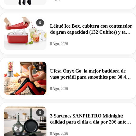
0
Lékué Ice Box, cubitera con contenedor
de gran capacidad (132 Cubitos) y tapa
de silicona por 19,16€.
8 Ago, 2026
0
Ufesa Onyx Go, la mejor batidora de
vaso portátil para smoothies por 30,41€
antes 44,99€.
8 Ago, 2026
0
3 Sartenes SANPIETRO Midnight:
calidad para el día a día por 20€ antes
39,99€.
8 Ago, 2026