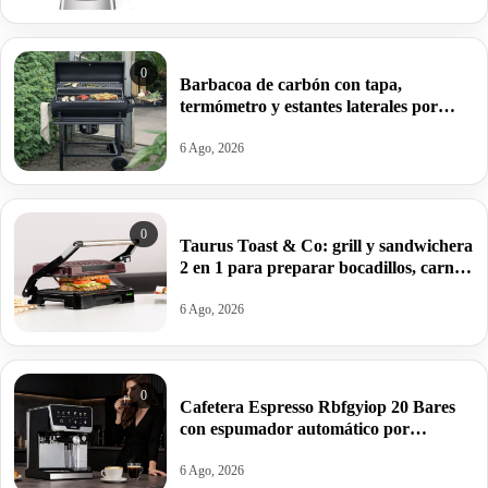
0
Barbacoa de carbón con tapa,
termómetro y estantes laterales por
99,09€ antes 150,64€.
6 Ago, 2026
0
Taurus Toast & Co: grill y sandwichera
2 en 1 para preparar bocadillos, carnes
y verduras por 32€.
6 Ago, 2026
0
Cafetera Espresso Rbfgyiop 20 Bares
con espumador automático por
109,86€.
6 Ago, 2026