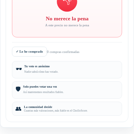
👎
No merece la pena
A este precio no merece la pena
✓
Lo he comprado
0 compras confirmadas
Tu voto es anónimo
🕶️
Nadie sabrá cómo has votado.
Solo puedes votar una vez
🛡️
Así mantenemos resultados fiables.
👥
La comunidad decide
Cuantas más valoraciones, más fiable es el CholloScore.