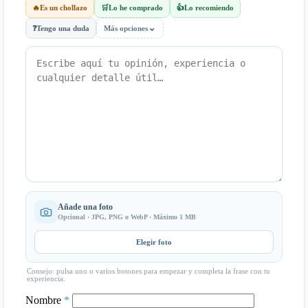
🔥
Es un chollazo
🛒
Lo he comprado
👍
Lo recomiendo
⌄
❓
Tengo una duda
Más opciones
Añade una foto
Opcional · JPG, PNG o WebP · Máximo 1 MB
Elegir foto
Consejo: pulsa uno o varios botones para empezar y completa la frase con tu
experiencia.
Nombre
*