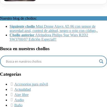
Nuestro blog de chollos:
Siguiente chollo
Mini Drone Atoyx AT-96 con sensor de
gravedad azul, control de altitud, negro o rojo con código,.
Chollo anterior
Afeitadora Philips Star Wars R2D2
SW3700/07 Edición Especial!!
Busca en nuestros chollos
Categorías
Accesorios para móvil
Actualidad
Aire libre
Audio
Baño