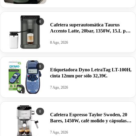
0
Cafetera superautomática Taurus
Accento Latte, 20bar, 1350W, 15.L por
260,72€ antes 329€.
8 Ago, 2026
0
Etiquetadora Dyno LetraTag LT-100H,
cinta 12mm por sólo 32,39€.
7 Ago, 2026
0
Cafetera Espresso Taylor Swoden, 20
Bares, 1450W, café molido y cápsulas
por 76,28€.
7 Ago, 2026