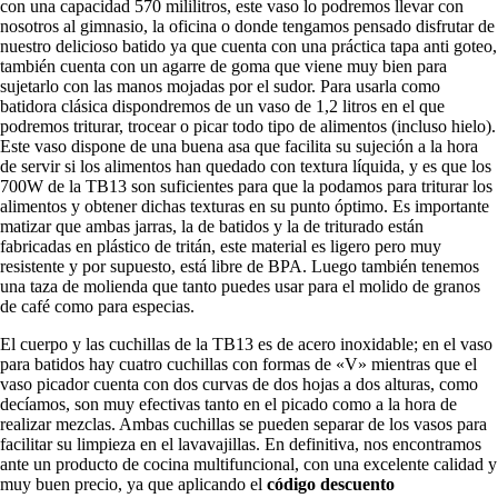
con una capacidad 570 mililitros, este vaso lo podremos llevar con
nosotros al gimnasio, la oficina o donde tengamos pensado disfrutar de
nuestro delicioso batido ya que cuenta con una práctica tapa anti goteo,
también cuenta con un agarre de goma que viene muy bien para
sujetarlo con las manos mojadas por el sudor. Para usarla como
batidora clásica dispondremos de un vaso de 1,2 litros en el que
podremos triturar, trocear o picar todo tipo de alimentos (incluso hielo).
Este vaso dispone de una buena asa que facilita su sujeción a la hora
de servir si los alimentos han quedado con textura líquida, y es que los
700W de la TB13 son suficientes para que la podamos para triturar los
alimentos y obtener dichas texturas en su punto óptimo. Es importante
matizar que ambas jarras, la de batidos y la de triturado están
fabricadas en plástico de tritán, este material es ligero pero muy
resistente y por supuesto, está libre de BPA. Luego también tenemos
una taza de molienda que tanto puedes usar para el molido de granos
de café como para especias.
El cuerpo y las cuchillas de la TB13 es de acero inoxidable; en el vaso
para batidos hay cuatro cuchillas con formas de «V» mientras que el
vaso picador cuenta con dos curvas de dos hojas a dos alturas, como
decíamos, son muy efectivas tanto en el picado como a la hora de
realizar mezclas. Ambas cuchillas se pueden separar de los vasos para
facilitar su limpieza en el lavavajillas. En definitiva, nos encontramos
ante un producto de cocina multifuncional, con una excelente calidad y
muy buen precio, ya que aplicando el
código descuento