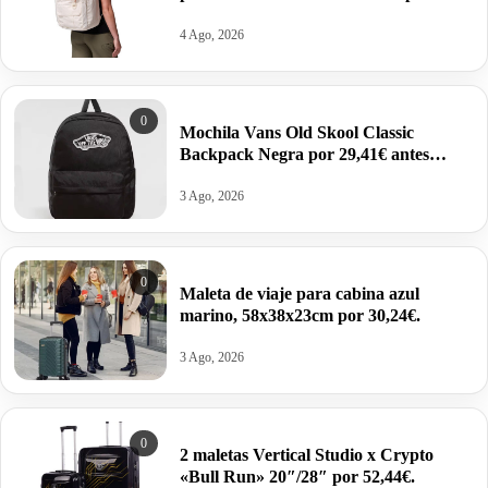
32,49€ antes 64,99€.
4 Ago, 2026
0
Mochila Vans Old Skool Classic
Backpack Negra por 29,41€ antes
47,71€.
3 Ago, 2026
0
Maleta de viaje para cabina azul
marino, 58x38x23cm por 30,24€.
3 Ago, 2026
0
2 maletas Vertical Studio x Crypto
«Bull Run» 20″/28″ por 52,44€.