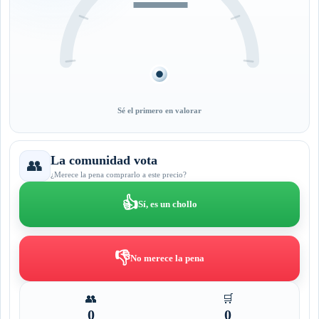
—
Sé el primero en valorar
La comunidad vota
👥
¿Merece la pena comprarlo a este precio?
👍
Sí, es un chollo
👎
No merece la pena
👥
🛒
0
0