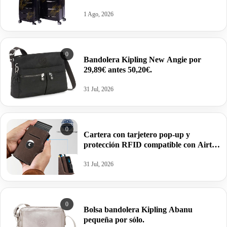
1 Ago, 2026
0
Bandolera Kipling New Angie por
29,89€ antes 50,20€.
31 Jul, 2026
0
Cartera con tarjetero pop-up y
protección RFID compatible con Airtag
en cuero PU compacto por 11,69€.
31 Jul, 2026
0
Bolsa bandolera Kipling Abanu
pequeña por sólo.