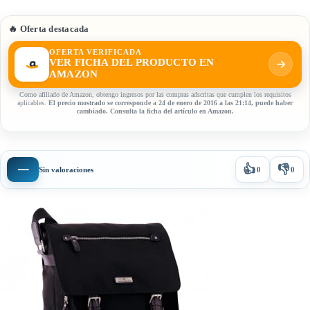
🔥 Oferta destacada
OFERTA VERIFICADA
VER FICHA DEL PRODUCTO EN
AMAZON
Como afiliado de Amazon, obtengo ingresos por las compras adscritas que cumplen los requisitos
aplicables.
El precio mostrado se corresponde a 24 de enero de 2016 a las 21:14, puede haber
cambiado. Consulta la ficha del artículo en Amazon.
👍
👎
—
Sin valoraciones
0
0