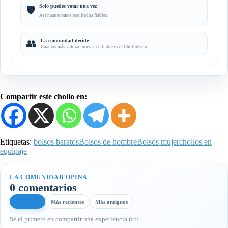
Solo puedes votar una vez
🛡️
Así mantenemos resultados fiables.
👥
La comunidad decide
Cuantas más valoraciones, más fiable es el CholloScore.
Compartir este chollo en:
Etiquetas:
bolsos baratos
Bolsos de hombre
Bolsos mujer
chollos en
equipaje
LA COMUNIDAD OPINA
0 comentarios
Más útiles
Más recientes
Más antiguos
Sé el primero en compartir una experiencia útil.