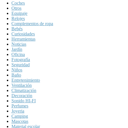
Coches
Otros
Equipaje
Relojes
Complementos de ropa
Bebés
Curiosidades
Herramientas
Noticias
Jardín
Oficina
Fotografía
Seguridad
Niños
Baño
Entretenimiento
Ventilación
Climatización
Decoración
Sonido HI-FI
Perfumes
Joyeria
Camping
Mascotas
Material escolar