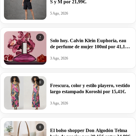
S y M por 21,99€.
5 Ago, 2026
2
Solo hoy. Calvin Klein Euphoria, eau
de perfume de mujer 100ml por 41,12€
antes 100,99€.
3 Ago, 2026
0
Frescura, color y estilo playero, vestido
largo estampado Koroshi por 15,41€.
3 Ago, 2026
0
El bolso shopper Don Algodón Telma