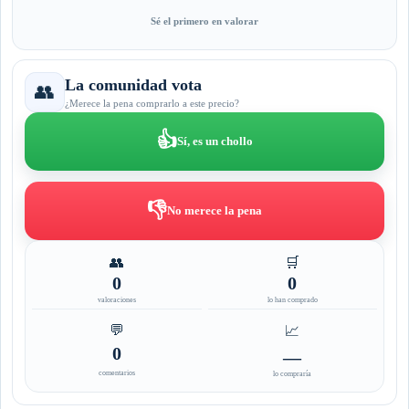
Sé el primero en valorar
La comunidad vota
👥
¿Merece la pena comprarlo a este precio?
👍
Sí, es un chollo
👎
No merece la pena
👥
🛒
0
0
valoraciones
lo han comprado
💬
📈
0
—
comentarios
lo compraría