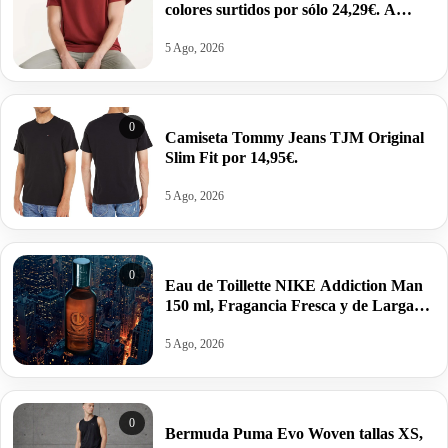
colores surtidos por sólo 24,29€. A
2,43€ la unidad.
5 Ago, 2026
0
Camiseta Tommy Jeans TJM Original
Slim Fit por 14,95€.
5 Ago, 2026
0
Eau de Toillette NIKE Addiction Man
150 ml, Fragancia Fresca y de Larga
Duración por 10,25€ antes 15,95€.
5 Ago, 2026
0
Bermuda Puma Evo Woven tallas XS,