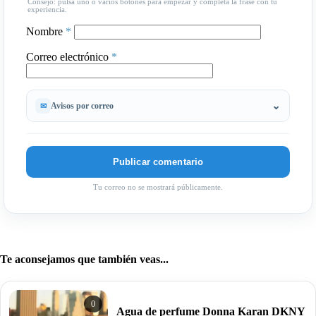
Consejo: pulsa uno o varios botones para empezar y completa la frase con tu
experiencia.
Nombre
*
Correo electrónico
*
Avisos por correo
Tu correo no se mostrará públicamente.
Te aconsejamos que también veas...
0
Agua de perfume Donna Karan DKNY