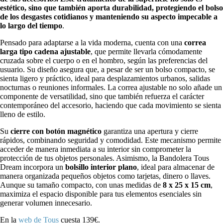
estético, sino que también aporta durabilidad, protegiendo el bolso
de los desgastes cotidianos y manteniendo su aspecto impecable a
lo largo del tiempo
.
Pensado para adaptarse a la vida moderna, cuenta con una
correa
larga tipo cadena ajustable
, que permite llevarla cómodamente
cruzada sobre el cuerpo o en el hombro, según las preferencias del
usuario. Su diseño asegura que, a pesar de ser un bolso compacto, se
sienta ligero y práctico, ideal para desplazamientos urbanos, salidas
nocturnas o reuniones informales. La correa ajustable no solo añade un
componente de versatilidad, sino que también refuerza el carácter
contemporáneo del accesorio, haciendo que cada movimiento se sienta
lleno de estilo.
Su
cierre con botón magnético
garantiza una apertura y cierre
rápidos, combinando seguridad y comodidad. Este mecanismo permite
acceder de manera inmediata a su interior sin comprometer la
protección de tus objetos personales. Asimismo, la Bandolera Tous
Dream incorpora un
bolsillo interior plano
, ideal para almacenar de
manera organizada pequeños objetos como tarjetas, dinero o llaves.
Aunque su tamaño compacto, con unas medidas de
8 x 25 x 15 cm
,
maximiza el espacio disponible para tus elementos esenciales sin
generar volumen innecesario.
En la
web de Tous
cuesta 139€.