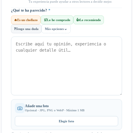
Tu experiencia puede ayudar a otros lectores a decidir mejor.
¿Qué te ha parecido?
*
🔥
Es un chollazo
🛒
Lo he comprado
👍
Lo recomiendo
⌄
❓
Tengo una duda
Más opciones
Añade una foto
Opcional · JPG, PNG o WebP · Máximo 1 MB
Elegir foto