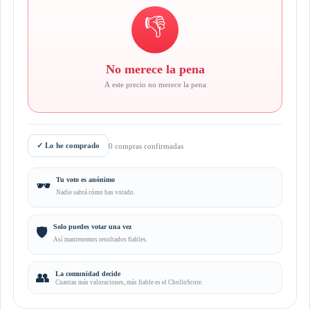
👎
No merece la pena
A este precio no merece la pena
✓
Lo he comprado
0 compras confirmadas
Tu voto es anónimo
🕶️
Nadie sabrá cómo has votado.
Solo puedes votar una vez
🛡️
Así mantenemos resultados fiables.
👥
La comunidad decide
Cuantas más valoraciones, más fiable es el CholloScore.