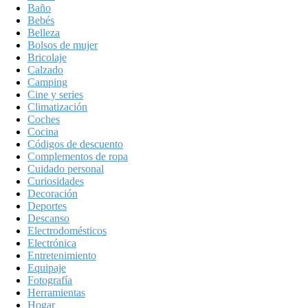
Baño
Bebés
Belleza
Bolsos de mujer
Bricolaje
Calzado
Camping
Cine y series
Climatización
Coches
Cocina
Códigos de descuento
Complementos de ropa
Cuidado personal
Curiosidades
Decoración
Deportes
Descanso
Electrodomésticos
Electrónica
Entretenimiento
Equipaje
Fotografía
Herramientas
Hogar