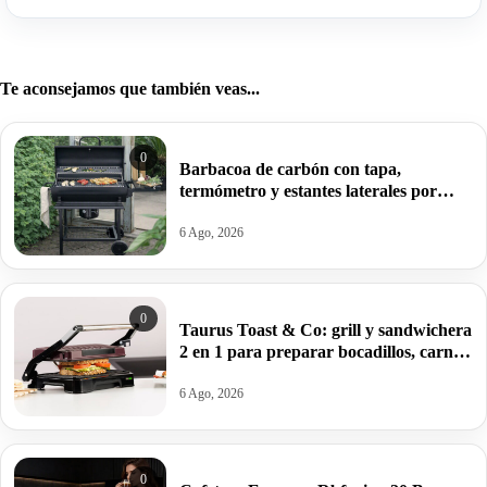
Te aconsejamos que también veas...
0
Barbacoa de carbón con tapa,
termómetro y estantes laterales por
99,09€ antes 150,64€.
6 Ago, 2026
0
Taurus Toast & Co: grill y sandwichera
2 en 1 para preparar bocadillos, carnes
y verduras por 32€.
6 Ago, 2026
0