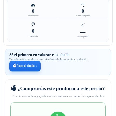
👥
🛒
0
0
valoraciones
lo han comprado
💬
📈
0
—
comentarios
lo compraría
Sé el primero en valorar este chollo
Tu valoración ayuda a otros miembros de la comunidad a decidir.
🗳️ Vota el chollo ↓
🗳️ ¿Comprarías este producto a este precio?
Tu voto es anónimo y ayuda a otros usuarios a encontrar los mejores chollos.