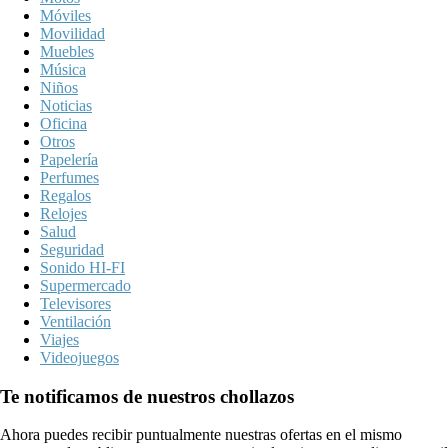
Móviles
Movilidad
Muebles
Música
Niños
Noticias
Oficina
Otros
Papelería
Perfumes
Regalos
Relojes
Salud
Seguridad
Sonido HI-FI
Supermercado
Televisores
Ventilación
Viajes
Videojuegos
Te notificamos de nuestros chollazos
Ahora puedes recibir puntualmente nuestras ofertas en el mismo