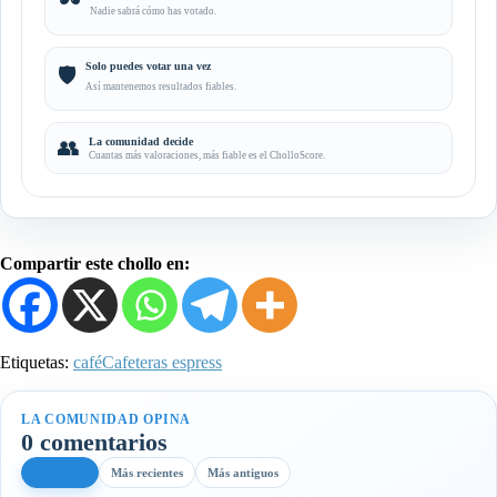
🕶️
Nadie sabrá cómo has votado.
Solo puedes votar una vez
🛡️
Así mantenemos resultados fiables.
👥
La comunidad decide
Cuantas más valoraciones, más fiable es el CholloScore.
Compartir este chollo en:
Etiquetas:
café
Cafeteras espress
LA COMUNIDAD OPINA
0 comentarios
Más útiles
Más recientes
Más antiguos