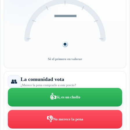
—
Sé el primero en valorar
La comunidad vota
👥
¿Merece la pena comprarlo a este precio?
👍
Sí, es un chollo
👎
No merece la pena