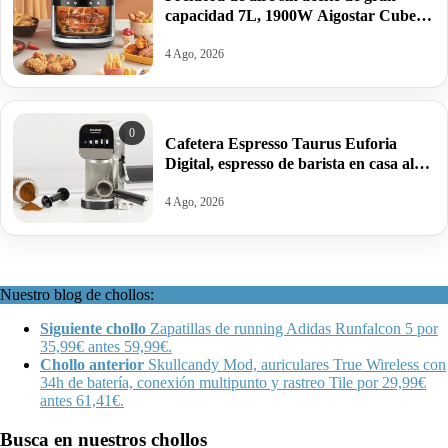
capacidad 7L, 1900W Aigostar Cube
por 39,65€ antes 119,99€.
4 Ago, 2026
0
Cafetera Espresso Taurus Euforia
Digital, espresso de barista en casa al
mejor precio: por 118,99€ antes
183,99€.
4 Ago, 2026
Nuestro blog de chollos:
Siguiente chollo
Zapatillas de running Adidas Runfalcon 5 por
35,99€ antes 59,99€.
Chollo anterior
Skullcandy Mod, auriculares True Wireless con
34h de batería, conexión multipunto y rastreo Tile por 29,99€
antes 61,41€.
Busca en nuestros chollos