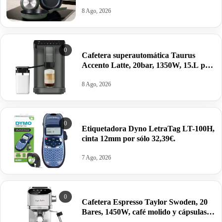
39,99€.
8 Ago, 2026
0
Cafetera superautomática Taurus
Accento Latte, 20bar, 1350W, 15.L por
260,72€ antes 329€.
8 Ago, 2026
0
Etiquetadora Dyno LetraTag LT-100H,
cinta 12mm por sólo 32,39€.
7 Ago, 2026
0
Cafetera Espresso Taylor Swoden, 20
Bares, 1450W, café molido y cápsulas
por 76,28€.