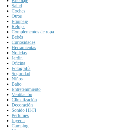
Bricolaje
Salud
Coches
Otros
Equipaje
Relojes
Complementos de ropa
Bebés
Curiosidades
Herramientas
Noticias
Jardín
Oficina
Fotografía
Seguridad
Niños
Baño
Entretenimiento
Ventilación
Climatización
Decoración
Sonido HI-FI
Perfumes
Joyeria
Camping