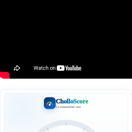
CholloScore
La comunidad vota