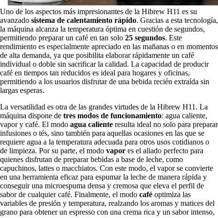
Uno de los aspectos más impresionantes de la Hibrew H11 es su
avanzado
sistema de calentamiento rápido
. Gracias a esta tecnología,
la máquina alcanza la temperatura óptima en cuestión de segundos,
permitiendo preparar un café en tan solo
25 segundos
. Este
rendimiento es especialmente apreciado en las mañanas o en momentos
de alta demanda, ya que posibilita elaborar rápidamente un café
individual o doble sin sacrificar la calidad. La capacidad de producir
café en tiempos tan reducidos es ideal para hogares y oficinas,
permitiendo a los usuarios disfrutar de una bebida recién extraída sin
largas esperas.
La versatilidad es otra de las grandes virtudes de la Hibrew H11. La
máquina dispone de
tres modos de funcionamiento
: agua caliente,
vapor y café. El modo
agua caliente
resulta ideal no solo para preparar
infusiones o tés, sino también para aquellas ocasiones en las que se
requiere agua a la temperatura adecuada para otros usos cotidianos o
de limpieza. Por su parte, el modo
vapor
es el aliado perfecto para
quienes disfrutan de preparar bebidas a base de leche, como
capuchinos, lattes o macchiatos. Con este modo, el vapor se convierte
en una herramienta eficaz para espumar la leche de manera rápida y
conseguir una microespuma densa y cremosa que eleva el perfil de
sabor de cualquier café. Finalmente, el modo
café
optimiza las
variables de presión y temperatura, realzando los aromas y matices del
grano para obtener un espresso con una crema rica y un sabor intenso,