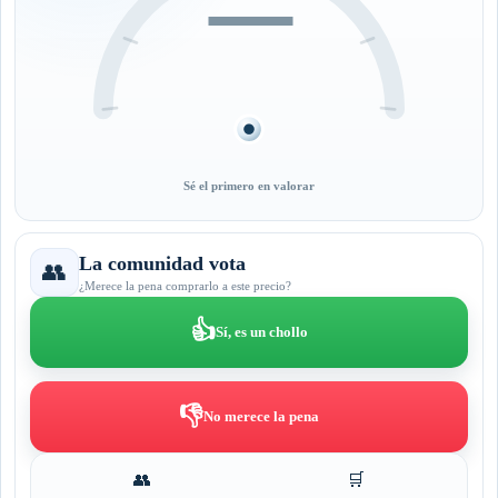
—
Sé el primero en valorar
La comunidad vota
👥
¿Merece la pena comprarlo a este precio?
👍
Sí, es un chollo
👎
No merece la pena
👥
🛒