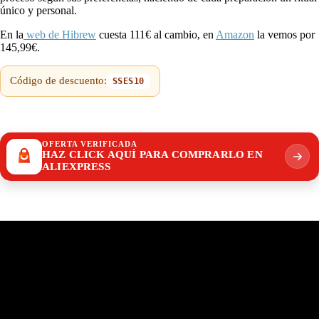
único y personal.
En la
web de Hibrew
cuesta 111€ al cambio, en
Amazon
la vemos por
145,99€.
Código de descuento:
SSES10
OFERTA VERIFICADA
HAZ CLICK AQUÍ PARA COMPRARLO EN
ALIEXPRESS