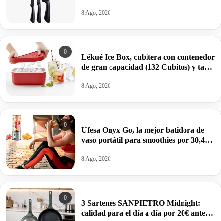
8 Ago, 2026
0
Lékué Ice Box, cubitera con contenedor
de gran capacidad (132 Cubitos) y tapa
de silicona por 19,16€.
8 Ago, 2026
0
Ufesa Onyx Go, la mejor batidora de
vaso portátil para smoothies por 30,41€
antes 44,99€.
8 Ago, 2026
0
3 Sartenes SANPIETRO Midnight:
calidad para el día a día por 20€ antes