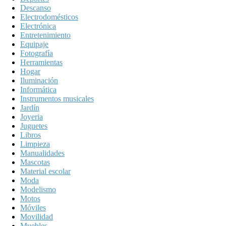
Descanso
Electrodomésticos
Electrónica
Entretenimiento
Equipaje
Fotografía
Herramientas
Hogar
Iluminación
Informática
Instrumentos musicales
Jardín
Joyeria
Juguetes
Libros
Limpieza
Manualidades
Mascotas
Material escolar
Moda
Modelismo
Motos
Móviles
Movilidad
Muebles