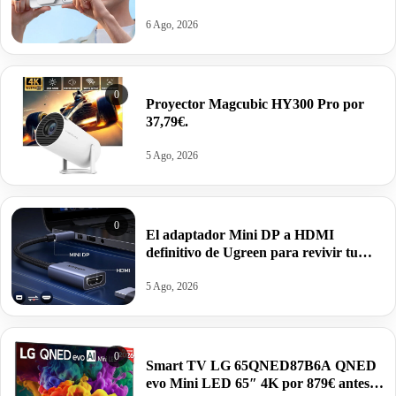
móvil por 17,99€ antes 32,99€.
6 Ago, 2026
0
Proyector Magcubic HY300 Pro por
37,79€.
5 Ago, 2026
0
El adaptador Mini DP a HDMI
definitivo de Ugreen para revivir tu
viejo Mac o Surface por 8,39€.
5 Ago, 2026
0
Smart TV LG 65QNED87B6A QNED
evo Mini LED 65″ 4K por 879€ antes