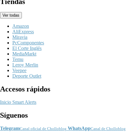
Tiendas
Ver todas
Amazon
AliExpress
Miravia
PcComponentes
El Corte Inglés
MediaMarkt
Temu
Leroy Merlin
Veepee
Deporte Outlet
Accesos rápidos
Inicio
Smart Alerts
Síguenos
Telegram
WhatsApp
Canal oficial de Cholloblog
Canal de Cholloblog