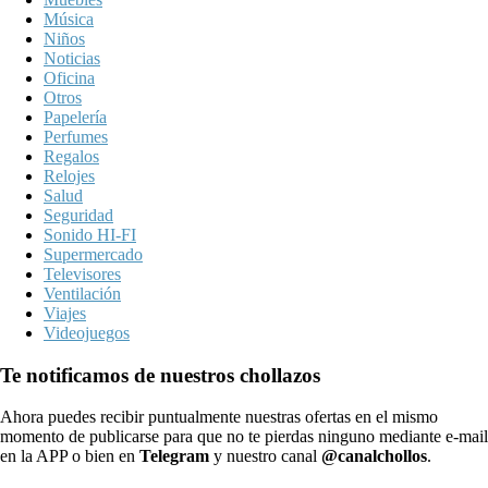
Música
Niños
Noticias
Oficina
Otros
Papelería
Perfumes
Regalos
Relojes
Salud
Seguridad
Sonido HI-FI
Supermercado
Televisores
Ventilación
Viajes
Videojuegos
Te notificamos de nuestros chollazos
Ahora puedes recibir puntualmente nuestras ofertas en el mismo
momento de publicarse para que no te pierdas ninguno mediante e-mail
en la APP o bien en
Telegram
y nuestro canal
@canalchollos
.