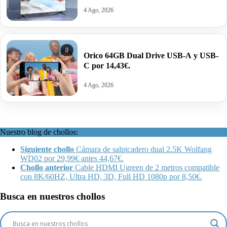
4 Ago, 2026
0
Orico 64GB Dual Drive USB-A y USB-
C por 14,43€.
4 Ago, 2026
Nuestro blog de chollos:
Siguiente chollo
Cámara de salpicadero dual 2.5K Wolfang
WD02 por 29,99€ antes 44,67€.
Chollo anterior
Cable HDMI Ugreen de 2 metros compatible
con 8K/60HZ, Ultra HD, 3D, Full HD 1080p por 8,50€.
Busca en nuestros chollos