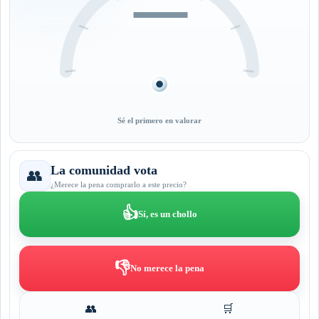
—
Sé el primero en valorar
La comunidad vota
👥
¿Merece la pena comprarlo a este precio?
👍
Sí, es un chollo
👎
No merece la pena
👥
🛒