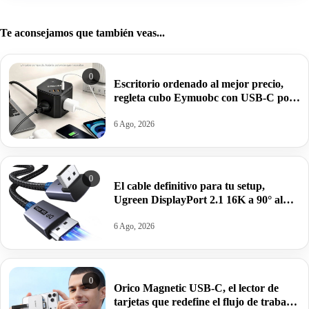
Te aconsejamos que también veas...
0
Escritorio ordenado al mejor precio,
regleta cubo Eymuobc con USB-C por
17,99€ antes 21,99€.
6 Ago, 2026
0
El cable definitivo para tu setup,
Ugreen DisplayPort 2.1 16K a 90° al
precio más bajo: por 13,53€.
6 Ago, 2026
0
Orico Magnetic USB-C, el lector de
tarjetas que redefine el flujo de trabajo