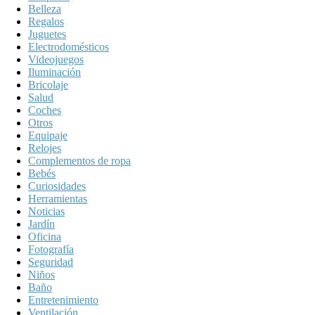
Belleza
Regalos
Juguetes
Electrodomésticos
Videojuegos
Iluminación
Bricolaje
Salud
Coches
Otros
Equipaje
Relojes
Complementos de ropa
Bebés
Curiosidades
Herramientas
Noticias
Jardín
Oficina
Fotografía
Seguridad
Niños
Baño
Entretenimiento
Ventilación