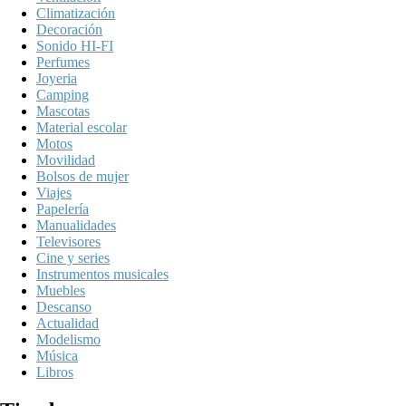
Climatización
Decoración
Sonido HI-FI
Perfumes
Joyeria
Camping
Mascotas
Material escolar
Motos
Movilidad
Bolsos de mujer
Viajes
Papelería
Manualidades
Televisores
Cine y series
Instrumentos musicales
Muebles
Descanso
Actualidad
Modelismo
Música
Libros