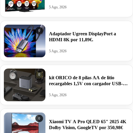
1549€.
5 Ago, 2026
0
Adaptador Ugreen DisplayPort a
HDMI 8K por 11,89€.
5 Ago, 2026
0
kit ORICO de 8 pilas AA de litio
recargables 1,5V con cargador USB-C
inteligente por 17,99€ antes 49,99€.
5 Ago, 2026
0
Xiaomi TV A Pro QLED 65″ 2025 4K
Dolby Vision, GoogleTV por 350,98€