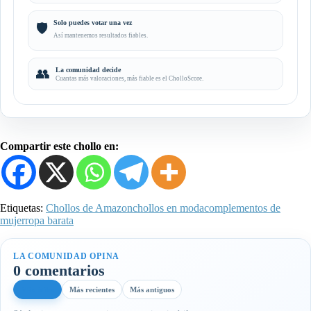
Solo puedes votar una vez
🛡️
Así mantenemos resultados fiables.
👥
La comunidad decide
Cuantas más valoraciones, más fiable es el CholloScore.
Compartir este chollo en:
Etiquetas:
Chollos de Amazon
chollos en moda
complementos de
mujer
ropa barata
LA COMUNIDAD OPINA
0 comentarios
Más útiles
Más recientes
Más antiguos