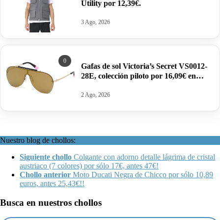
Utility por 12,39€.
3 Ago, 2026
0
Gafas de sol Victoria’s Secret VS0012-
28E, colección piloto por 16,09€ en
color oro/marrón.
2 Ago, 2026
Nuestro blog de chollos:
Siguiente chollo
Colgante con adorno detalle lágrima de cristal
austriaco (7 colores) por sólo 17€, antes 47€!
Chollo anterior
Moto Ducati Negra de Chicco por sólo 10,89
euros, antes 25,43€!!
Busca en nuestros chollos