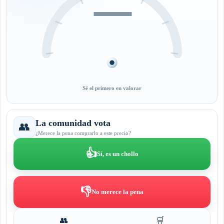
—
Sé el primero en valorar
La comunidad vota
👥
¿Merece la pena comprarlo a este precio?
👍
Sí, es un chollo
👎
No merece la pena
👥
🛒