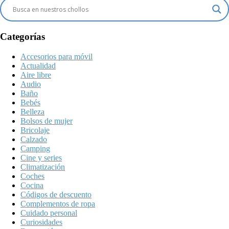
Categorías
Accesorios para móvil
Actualidad
Aire libre
Audio
Baño
Bebés
Belleza
Bolsos de mujer
Bricolaje
Calzado
Camping
Cine y series
Climatización
Coches
Cocina
Códigos de descuento
Complementos de ropa
Cuidado personal
Curiosidades