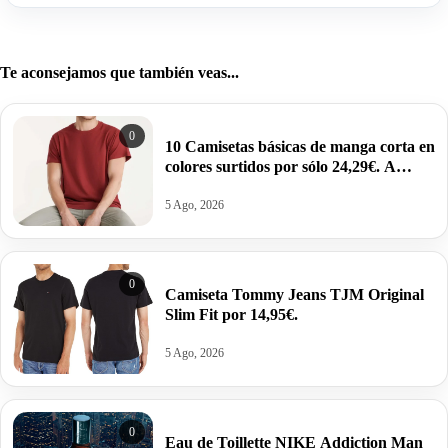
Te aconsejamos que también veas...
0
10 Camisetas básicas de manga corta en
colores surtidos por sólo 24,29€. A
2,43€ la unidad.
5 Ago, 2026
0
Camiseta Tommy Jeans TJM Original
Slim Fit por 14,95€.
5 Ago, 2026
0
Eau de Toillette NIKE Addiction Man