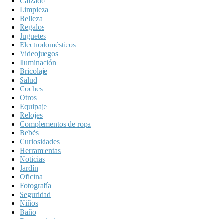
Calzado
Limpieza
Belleza
Regalos
Juguetes
Electrodomésticos
Videojuegos
Iluminación
Bricolaje
Salud
Coches
Otros
Equipaje
Relojes
Complementos de ropa
Bebés
Curiosidades
Herramientas
Noticias
Jardín
Oficina
Fotografía
Seguridad
Niños
Baño