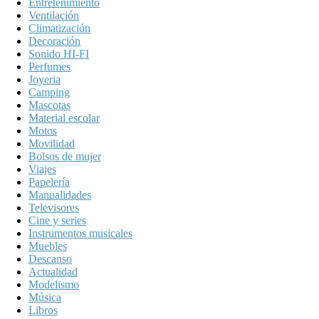
Entretenimiento
Ventilación
Climatización
Decoración
Sonido HI-FI
Perfumes
Joyeria
Camping
Mascotas
Material escolar
Motos
Movilidad
Bolsos de mujer
Viajes
Papelería
Manualidades
Televisores
Cine y series
Instrumentos musicales
Muebles
Descanso
Actualidad
Modelismo
Música
Libros