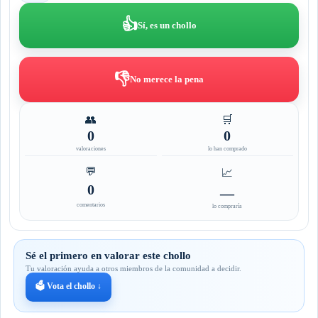
👍
Sí, es un chollo
👎
No merece la pena
👥
🛒
0
0
valoraciones
lo han comprado
💬
📈
0
—
comentarios
lo compraría
Sé el primero en valorar este chollo
Tu valoración ayuda a otros miembros de la comunidad a decidir.
🗳️ Vota el chollo ↓