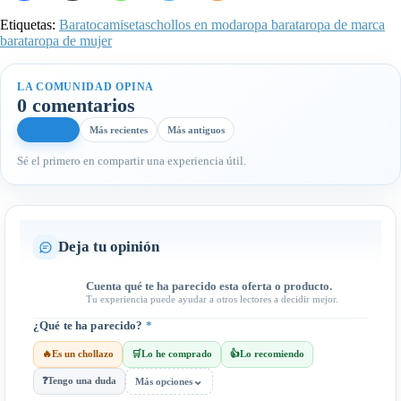
Etiquetas:
Barato
camisetas
chollos en moda
ropa barata
ropa de marca
barata
ropa de mujer
LA COMUNIDAD OPINA
0 comentarios
Más útiles
Más recientes
Más antiguos
Sé el primero en compartir una experiencia útil.
Deja tu opinión
Cuenta qué te ha parecido esta oferta o producto.
Tu experiencia puede ayudar a otros lectores a decidir mejor.
¿Qué te ha parecido?
*
🔥
Es un chollazo
🛒
Lo he comprado
👍
Lo recomiendo
⌄
❓
Tengo una duda
Más opciones