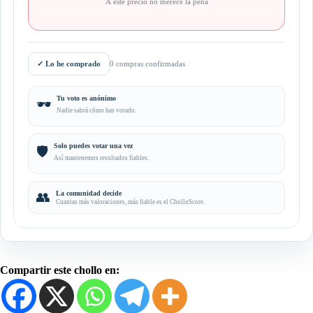
A este precio no merece la pena
✓
Lo he comprado
0 compras confirmadas
Tu voto es anónimo
🕶️
Nadie sabrá cómo has votado.
Solo puedes votar una vez
🛡️
Así mantenemos resultados fiables.
👥
La comunidad decide
Cuantas más valoraciones, más fiable es el CholloScore.
Compartir este chollo en: