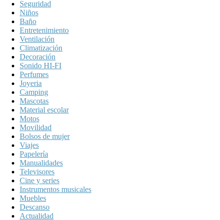
Seguridad
Niños
Baño
Entretenimiento
Ventilación
Climatización
Decoración
Sonido HI-FI
Perfumes
Joyeria
Camping
Mascotas
Material escolar
Motos
Movilidad
Bolsos de mujer
Viajes
Papelería
Manualidades
Televisores
Cine y series
Instrumentos musicales
Muebles
Descanso
Actualidad