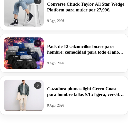
0
Converse Chuck Taylor All Star Wedge
Platform para mujer por 27,99€.
9 Ago, 2026
0
Pack de 12 calzoncillos bóxer para
hombre: comodidad para todo el año
por 14,34€.
9 Ago, 2026
0
Cazadora plumas light Green Coast
para hombre tallas S/L: ligera, versátil
por 17,99€ antes 59,99€.
9 Ago, 2026