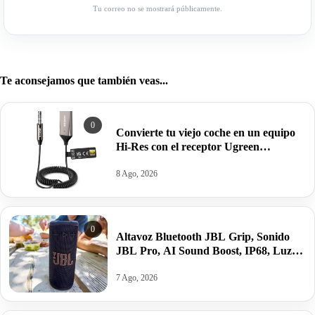
Tu correo no se mostrará públicamente.
Te aconsejamos que también veas...
0
Convierte tu viejo coche en un equipo
Hi-Res con el receptor Ugreen
Bluetooth 6.0 LDAC por 16,49€ antes
21,99€.
8 Ago, 2026
0
Altavoz Bluetooth JBL Grip, Sonido
JBL Pro, AI Sound Boost, IP68, Luz
Ambiental, Autonomía 14 h. por 69€
antes 99,99€.
7 Ago, 2026