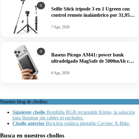
0
Selfie Stick trípode 3 en 1 Ugreen con
control remoto inalámbrico por 31,95€
antes 57€.
7 Ago, 2026
0
Baseus Picogo AM41: power bank
ultradelgado MagSafe de 5000mAh con
carga rápida y seguridad avanzada por
28,49€ antes 39,99€.
6 Ago, 2026
Nuestro blog de chollos:
Siguiente chollo
Bombilla RGB recargable Kimjo, la solución
para Iluminar sin cables ni enchufes.
Chollo anterior
Bicicleta estática plegable Cecotec X-Bike.
Busca en nuestros chollos