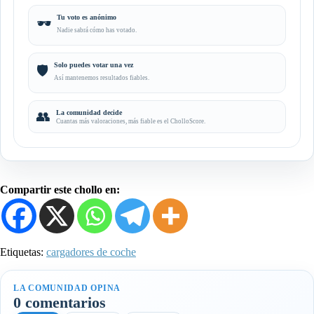
Tu voto es anónimo
🕶️
Nadie sabrá cómo has votado.
Solo puedes votar una vez
🛡️
Así mantenemos resultados fiables.
👥
La comunidad decide
Cuantas más valoraciones, más fiable es el CholloScore.
Compartir este chollo en:
Etiquetas:
cargadores de coche
LA COMUNIDAD OPINA
0 comentarios