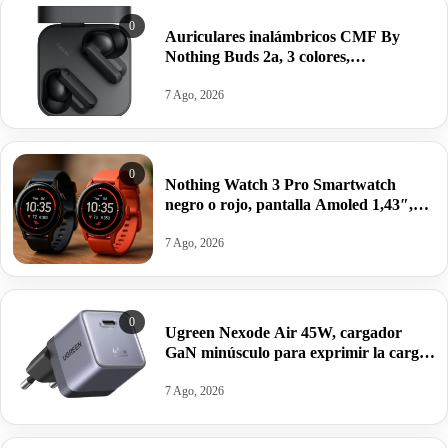
0
Auriculares inalámbricos CMF By
Nothing Buds 2a, 3 colores,
Cancelación Activa de Ruido, 35.5h.
autonomía, 4micrófonos HD por 21,61€
7 Ago, 2026
antes 39,90€.
0
Nothing Watch 3 Pro Smartwatch
negro o rojo, pantalla Amoled 1,43″,
GPS doble banda, Monitorización
corporal, autonomía 13 días por 62,52€
7 Ago, 2026
antes 99,00€.
0
Ugreen Nexode Air 45W, cargador
GaN minúsculo para exprimir la carga
rápida de tu iPhone 17 o Galaxy S26
por 22,94€.
7 Ago, 2026