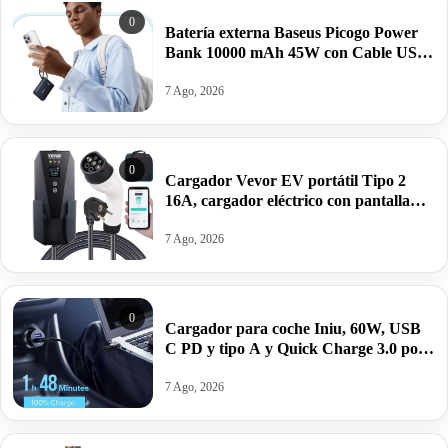
0
Batería externa Baseus Picogo Power
Bank 10000 mAh 45W con Cable USB-
C Integrado por 26,99€ antes 39,99€.
7 Ago, 2026
0
Cargador Vevor EV portátil Tipo 2
16A, cargador eléctrico con pantalla
LCD, cable 8.6M, IP66 por 126,90€
antes 211,99€.
7 Ago, 2026
0
Cargador para coche Iniu, 60W, USB
C PD y tipo A y Quick Charge 3.0 por
6,34€.
7 Ago, 2026