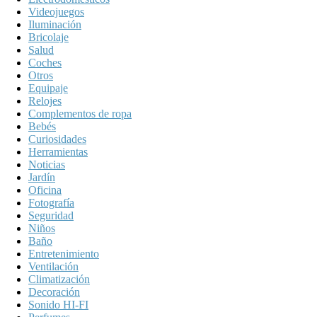
Videojuegos
Iluminación
Bricolaje
Salud
Coches
Otros
Equipaje
Relojes
Complementos de ropa
Bebés
Curiosidades
Herramientas
Noticias
Jardín
Oficina
Fotografía
Seguridad
Niños
Baño
Entretenimiento
Ventilación
Climatización
Decoración
Sonido HI-FI