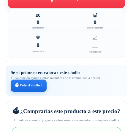
👥
🛒
0
0
valoraciones
lo han comprado
💬
📈
0
—
comentarios
lo compraría
Sé el primero en valorar este chollo
Tu valoración ayuda a otros miembros de la comunidad a decidir.
🗳️ Vota el chollo ↓
🗳️ ¿Comprarías este producto a este precio?
Tu voto es anónimo y ayuda a otros usuarios a encontrar los mejores chollos.