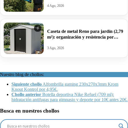
Leeikoo por 38,53€ antes 67,66€.
4 Ago, 2026
0
Caseta de metal Reno para jardín (2,79
m²): organización y resistencia por
149€/178,90€ antes 249€.
3 Ago, 2026
Nuestro blog de chollos:
Siguiente chollo
Alfombrilla gaming 230x270x3mm Krom
Knout Kontrol por 4,95€.
Chollo anterior
Botella deportiva Nike Refuel (709 ml):
hidratación antifugas para gimnasio y deporte por 10€ antes 20€.
Busca en nuestros chollos