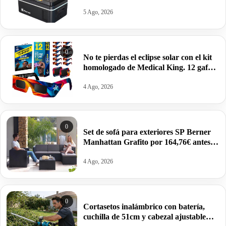
°C (2026) por 113,28€.
5 Ago, 2026
0
No te pierdas el eclipse solar con el kit
homologado de Medical King. 12 gafas
y 2 protectores para el móvil por 9,02€.
4 Ago, 2026
0
Set de sofá para exteriores SP Berner
Manhattan Grafito por 164,76€ antes
259,95€.
4 Ago, 2026
0
Cortasetos inalámbrico con batería,
cuchilla de 51cm y cabezal ajustable