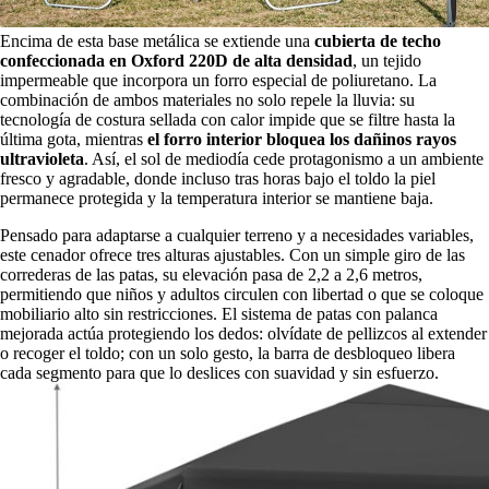
Encima de esta base metálica se extiende una
cubierta de techo
confeccionada en Oxford 220D de alta densidad
, un tejido
impermeable que incorpora un forro especial de poliuretano. La
combinación de ambos materiales no solo repele la lluvia: su
tecnología de costura sellada con calor impide que se filtre hasta la
última gota, mientras
el forro interior bloquea los dañinos rayos
ultravioleta
. Así, el sol de mediodía cede protagonismo a un ambiente
fresco y agradable, donde incluso tras horas bajo el toldo la piel
permanece protegida y la temperatura interior se mantiene baja.
Pensado para adaptarse a cualquier terreno y a necesidades variables,
este cenador ofrece tres alturas ajustables. Con un simple giro de las
correderas de las patas, su elevación pasa de 2,2 a 2,6 metros,
permitiendo que niños y adultos circulen con libertad o que se coloque
mobiliario alto sin restricciones. El sistema de patas con palanca
mejorada actúa protegiendo los dedos: olvídate de pellizcos al extender
o recoger el toldo; con un solo gesto, la barra de desbloqueo libera
cada segmento para que lo deslices con suavidad y sin esfuerzo.