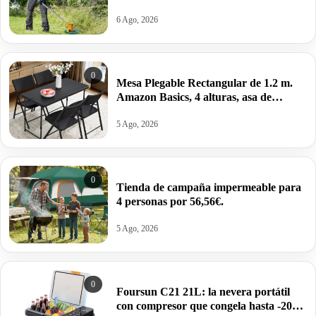
cuchillas, 2 hojas por 39,99€ antes
125,99€.
6 Ago, 2026
0
Mesa Plegable Rectangular de 1.2 m.
Amazon Basics, 4 alturas, asa de
Transporte,121.4 x 60.7 x 86.1 cm por
22,99€ antes 39,95€.
5 Ago, 2026
0
Tienda de campaña impermeable para
4 personas por 56,56€.
5 Ago, 2026
0
Foursun C21 21L: la nevera portátil
con compresor que congela hasta -20