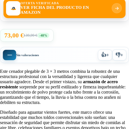
OFERTA VERIFICADA
VER FICHA DEL PRODUCTO EN
AMAZON
73,00 €
139,99 €
-48%
👍
👎
—
Sin valoraciones
0
0
Este cenador plegable de 3 × 3 metros combina la robustez de una
estructura profesional con la versatilidad y ligereza que cualquier
usuario agradece. Desde el primer vistazo, su
armazón de acero
resistente
sorprende por su perfil estilizado y firmeza inquebrantable:
un recubrimiento de polvo protege cada tubo frente a la corrosión,
garantizando que el tiempo, la lluvia o la brisa costera no arañen ni
debiliten su estructura.
Diseñado para aguantar vientos fuertes, este marco ofrece una
estabilidad que muchos toldos convencionales solo sueñan: una
sensación de seguridad que permite disfrutar sin miedo de comidas al
aire libre, celebraciones familiares o eventos deportivos bajo un techo