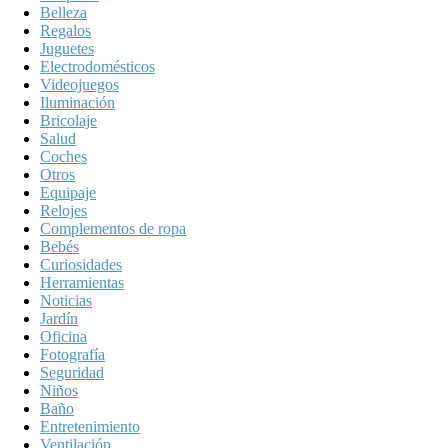
Belleza
Regalos
Juguetes
Electrodomésticos
Videojuegos
Iluminación
Bricolaje
Salud
Coches
Otros
Equipaje
Relojes
Complementos de ropa
Bebés
Curiosidades
Herramientas
Noticias
Jardín
Oficina
Fotografía
Seguridad
Niños
Baño
Entretenimiento
Ventilación