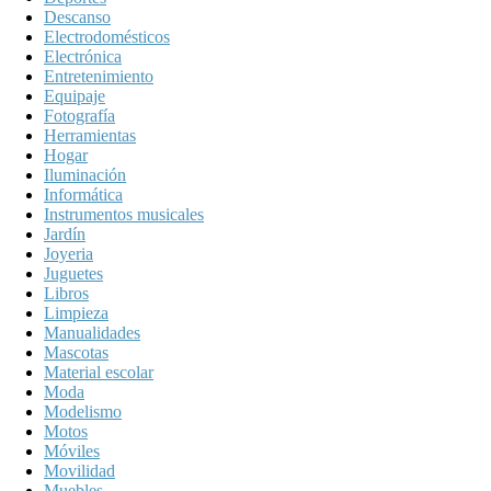
Descanso
Electrodomésticos
Electrónica
Entretenimiento
Equipaje
Fotografía
Herramientas
Hogar
Iluminación
Informática
Instrumentos musicales
Jardín
Joyeria
Juguetes
Libros
Limpieza
Manualidades
Mascotas
Material escolar
Moda
Modelismo
Motos
Móviles
Movilidad
Muebles