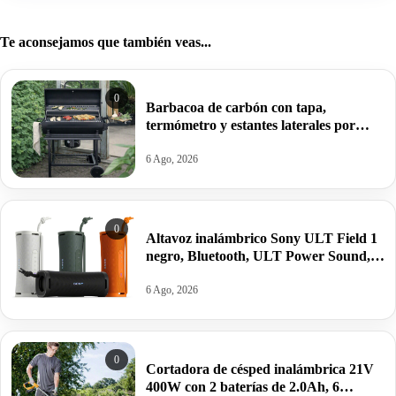
Te aconsejamos que también veas...
0
Barbacoa de carbón con tapa,
termómetro y estantes laterales por
99,09€ antes 150,64€.
6 Ago, 2026
0
Altavoz inalámbrico Sony ULT Field 1
negro, Bluetooth, ULT Power Sound,
Ultimate Deep Bass, autonomía 12horas
por 62,04€ antes 84,55€.
6 Ago, 2026
0
Cortadora de césped inalámbrica 21V
400W con 2 baterías de 2.0Ah, 6