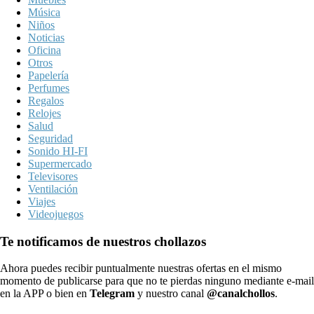
Música
Niños
Noticias
Oficina
Otros
Papelería
Perfumes
Regalos
Relojes
Salud
Seguridad
Sonido HI-FI
Supermercado
Televisores
Ventilación
Viajes
Videojuegos
Te notificamos de nuestros chollazos
Ahora puedes recibir puntualmente nuestras ofertas en el mismo
momento de publicarse para que no te pierdas ninguno mediante e-mail
en la APP o bien en
Telegram
y nuestro canal
@canalchollos
.