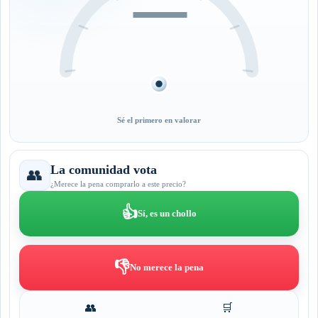
—
Sé el primero en valorar
La comunidad vota
👥
¿Merece la pena comprarlo a este precio?
👍
Sí, es un chollo
👎
No merece la pena
👥
🛒