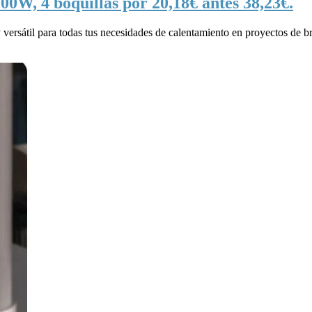
0W, 4 boquillas por 20,18€ antes 38,23€.
rsátil para todas tus necesidades de calentamiento en proyectos de bri