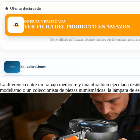
🔥 Oferta destacada
OFERTA VERIFICADA
VER FICHA DEL PRODUCTO EN AMAZON
Como afiliado de Amazon, obtengo ingresos por las compras adscritas q
—
Sin valoraciones
La diferencia entre un trabajo mediocre y una obra bien ejecutada reside 
modelismo o un coleccionista de piezas numismáticas, la lámpara de esc