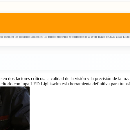
ue cumplen los requisitos aplicables.
El precio mostrado se corresponde a 19 de mayo de 2026 a las 13:30
en dos factores críticos: la calidad de la visión y la precisión de la luz
ritorio con lupa LED Lightswim esla herramienta definitiva para transfo