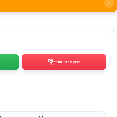
👎
No merece la pena