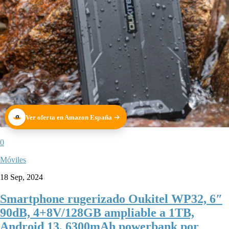
Ver oferta en Amazon España
0
Móviles
18 Sep, 2024
Smartphone rugerizado Oukitel WP32, 6″
90dB, 4+8V/128GB ampliable a 1TB,
Android 13, 6300mAh powerbank por