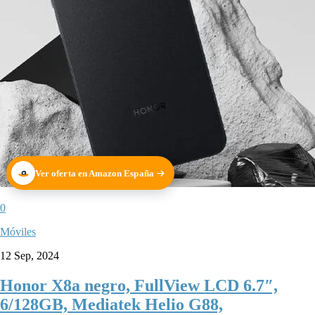
Ver oferta en Amazon España
0
Móviles
12 Sep, 2024
Honor X8a negro, FullView LCD 6.7″,
6/128GB, Mediatek Helio G88,