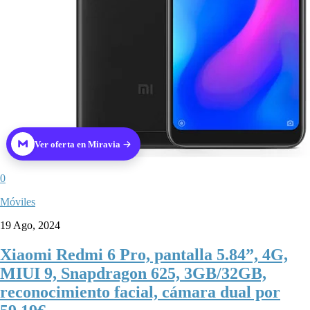
Ver oferta en Miravia
0
Móviles
19 Ago, 2024
Xiaomi Redmi 6 Pro, pantalla 5.84”, 4G,
MIUI 9, Snapdragon 625, 3GB/32GB,
reconocimiento facial, cámara dual por