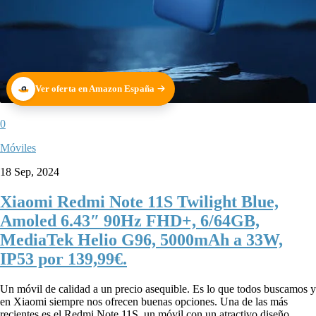
Ver oferta en Amazon España
0
Móviles
18 Sep, 2024
Xiaomi Redmi Note 11S Twilight Blue,
Amoled 6.43″ 90Hz FHD+, 6/64GB,
MediaTek Helio G96, 5000mAh a 33W,
IP53 por 139,99€.
Un móvil de calidad a un precio asequible. Es lo que todos buscamos y
en Xiaomi siempre nos ofrecen buenas opciones. Una de las más
recientes es el Redmi Note 11S, un móvil con un atractivo diseño,