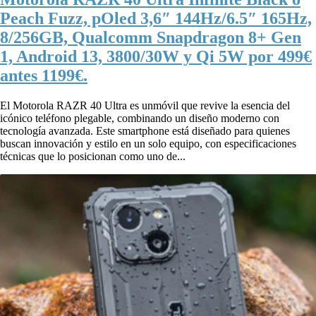
Peach Fuzz, pOled 3,6″ 144Hz/6.5″ 165Hz,
8/256GB, Qualcomm Snapdragon 8+ Gen
1, Android 13, 3800/30W y Qi 5W por 499€
antes 1199€.
El Motorola RAZR 40 Ultra es unmóvil que revive la esencia del
icónico teléfono plegable, combinando un diseño moderno con
tecnología avanzada. Este smartphone está diseñado para quienes
buscan innovación y estilo en un solo equipo, con especificaciones
técnicas que lo posicionan como uno de...