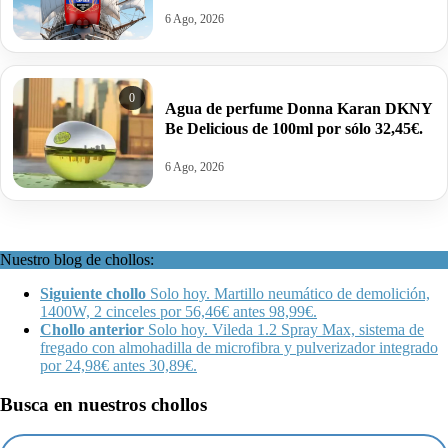
6 Ago, 2026
0
Agua de perfume Donna Karan DKNY
Be Delicious de 100ml por sólo 32,45€.
6 Ago, 2026
Nuestro blog de chollos:
Siguiente chollo
Solo hoy. Martillo neumático de demolición,
1400W, 2 cinceles por 56,46€ antes 98,99€.
Chollo anterior
Solo hoy. Vileda 1.2 Spray Max, sistema de
fregado con almohadilla de microfibra y pulverizador integrado
por 24,98€ antes 30,89€.
Busca en nuestros chollos