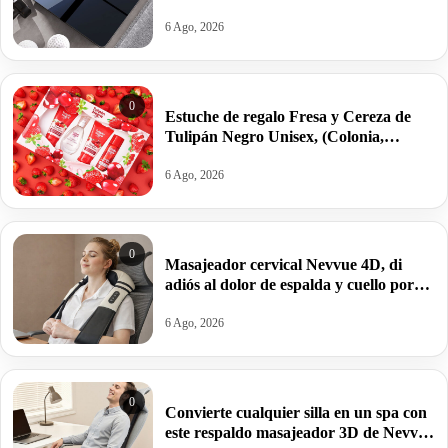
controlar grasa e IMC por 25,94€ antes
39,99€.
6 Ago, 2026
0
Estuche de regalo Fresa y Cereza de
Tulipán Negro Unisex, (Colonia,
Loción, Gel, Desodorante) por 10,67€
antes 14,34€.
6 Ago, 2026
0
Masajeador cervical Nevvue 4D, di
adiós al dolor de espalda y cuello por
33,98€ antes 42,99€.
6 Ago, 2026
0
Convierte cualquier silla en un spa con
este respaldo masajeador 3D de Nevvue