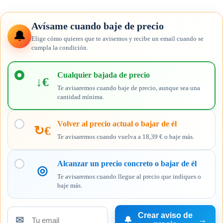
Avísame cuando baje de precio
🔔
Elige cómo quieres que te avisemos y recibe un email cuando se
cumpla la condición.
Elige
cuándo
Cualquier bajada de precio
↓€
quieres
Te avisaremos cuando baje de precio, aunque sea una
recibir
cantidad mínima.
el
aviso
Volver al precio actual o bajar de él
↻€
Te avisaremos cuando vuelva a 18,39 € o baje más.
Alcanzar un precio concreto o bajar de él
◎
Te avisaremos cuando llegue al precio que indiques o
baje más.
Crear aviso de
✉
🔔
→