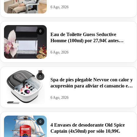
por 72,99€ antes 86,99€.
6 Ago, 2026
0
Eau de Toilette Guess Seductive
Homme (100ml) por 27,94€ antes
37,20€.
6 Ago, 2026
0
Spa de pies plegable Nevvue con calor y
acupresión para aliviar el cansancio en
casa por 49,99€ antes 59,99€.
6 Ago, 2026
0
4 Envases de desodorante Old Spice
Captain (4x50ml) por sólo 10,99€.