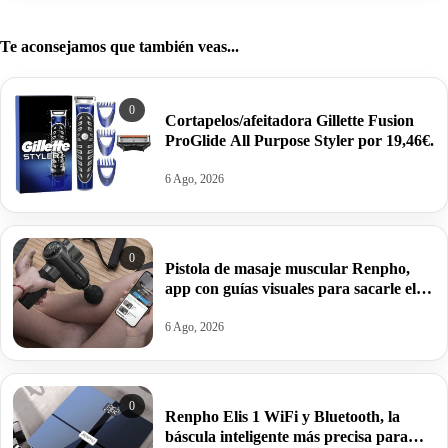
Te aconsejamos que también veas...
0
Cortapelos/afeitadora Gillette Fusion
ProGlide All Purpose Styler por 19,46€.
6 Ago, 2026
0
Pistola de masaje muscular Renpho,
app con guías visuales para sacarle el
máximo rendimiento por 74,33€ antes
104,49€.
6 Ago, 2026
0
Renpho Elis 1 WiFi y Bluetooth, la
báscula inteligente más precisa para