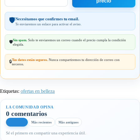
Tu
precio
email
Necesitamos que confirmes tu email.
🛡️
Te enviaremos un enlace para activar el aviso.
Sin spam.
Solo te enviaremos un correo cuando el precio cumpla la condición
🛡️
elegida.
Tus datos están seguros.
Nunca compartiremos tu dirección de correo con
🔒
terceros.
Etiquetas:
ofertas en belleza
LA COMUNIDAD OPINA
0 comentarios
Más útiles
Más recientes
Más antiguos
Sé el primero en compartir una experiencia útil.