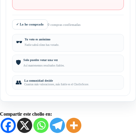
✓
Lo he comprado
0 compras confirmadas
Tu voto es anónimo
🕶️
Nadie sabrá cómo has votado.
Solo puedes votar una vez
🛡️
Así mantenemos resultados fiables.
👥
La comunidad decide
Cuantas más valoraciones, más fiable es el CholloScore.
Compartir este chollo en: