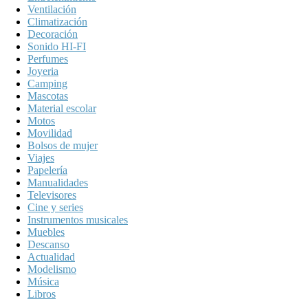
Ventilación
Climatización
Decoración
Sonido HI-FI
Perfumes
Joyeria
Camping
Mascotas
Material escolar
Motos
Movilidad
Bolsos de mujer
Viajes
Papelería
Manualidades
Televisores
Cine y series
Instrumentos musicales
Muebles
Descanso
Actualidad
Modelismo
Música
Libros