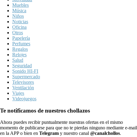
Muebles
Música
Niños
Noticias
Oficina
Otros
Papelería
Perfumes
Regalos
Relojes
Salud
Seguridad
Sonido HI-FI
Supermercado
Televisores
Ventilación
Viajes
Videojuegos
Te notificamos de nuestros chollazos
Ahora puedes recibir puntualmente nuestras ofertas en el mismo
momento de publicarse para que no te pierdas ninguno mediante e-mail
en la APP o bien en
Telegram
y nuestro canal
@canalchollos
.