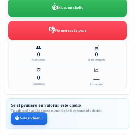
👍
Sí, es un chollo
👎
No merece la pena
👥
🛒
0
0
valoraciones
lo han comprado
💬
📈
0
—
comentarios
lo compraría
Sé el primero en valorar este chollo
Tu valoración ayuda a otros miembros de la comunidad a decidir.
🗳️ Vota el chollo ↓