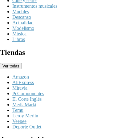
Cine y series
Instrumentos musicales
Muebles
Descanso
Actualidad
Modelismo
Música
Libros
Tiendas
Ver todas
Amazon
AliExpress
Miravia
PcComponentes
El Corte Inglés
MediaMarkt
Temu
Leroy Merlin
Veepee
Deporte Outlet