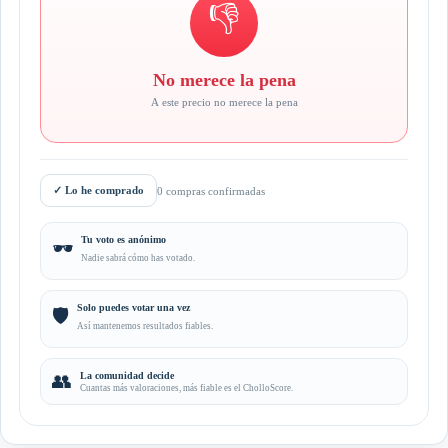
👎
No merece la pena
A este precio no merece la pena
✓
Lo he comprado
0 compras confirmadas
Tu voto es anónimo
🕶️
Nadie sabrá cómo has votado.
Solo puedes votar una vez
🛡️
Así mantenemos resultados fiables.
👥
La comunidad decide
Cuantas más valoraciones, más fiable es el CholloScore.