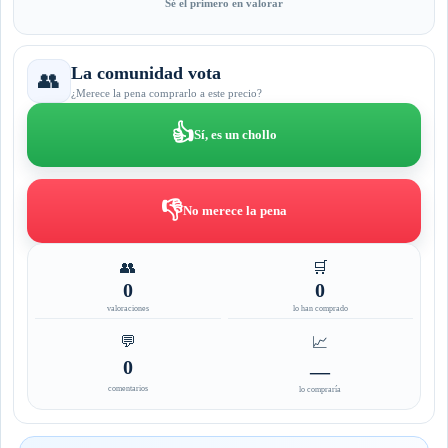
Sé el primero en valorar
La comunidad vota
👥
¿Merece la pena comprarlo a este precio?
👍
Sí, es un chollo
👎
No merece la pena
👥
🛒
0
0
valoraciones
lo han comprado
💬
📈
0
—
comentarios
lo compraría