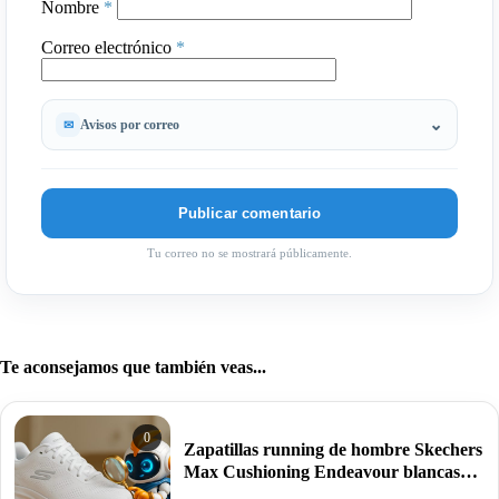
Nombre
*
Correo electrónico
*
Avisos por correo
Tu correo no se mostrará públicamente.
Te aconsejamos que también veas...
0
Zapatillas running de hombre Skechers
Max Cushioning Endeavour blancas
por 40€ antes 79,99€.