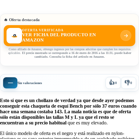
🔥 Oferta destacada
OFERTA VERIFICADA
VER FICHA DEL PRODUCTO EN
AMAZON
Como afiliado de Amazon, obtengo ingresos por las compras adscritas que cumplen los requisitos
aplicables.
El precio mostrado se corresponde a 16 de enero de 2016 a las 11:31, puede haber
cambiado. Consulta la ficha del artículo en Amazon.
👍
👎
—
Sin valoraciones
0
0
Esto sí que es un chollazo de verdad ya que desde ayer podemos
conseguir esta chaqueta de esquí Bench por sólo 37 euros cuando
hace una semana costaba 143. La mala noticia es que de oferta
sólo están disponibles las tallas M y L ya que el resto se
encuentran a su precio habitual
que es muy elevado.
El único modelo de oferta es el negro y está realizado en nylon-
elastano es su capa exterior impermeable y de un acolchado poliéster