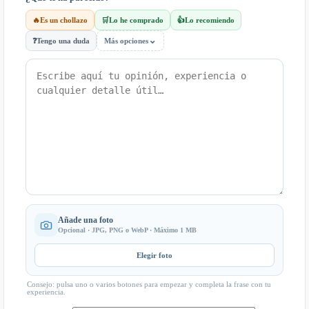
🔥
Es un chollazo
🛒
Lo he comprado
👍
Lo recomiendo
⌄
❓
Tengo una duda
Más opciones
Añade una foto
Opcional · JPG, PNG o WebP · Máximo 1 MB
Elegir foto
Consejo: pulsa uno o varios botones para empezar y completa la frase con tu
experiencia.