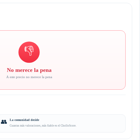
👎
No merece la pena
A este precio no merece la pena
👥
La comunidad decide
Cuantas más valoraciones, más fiable es el CholloScore.