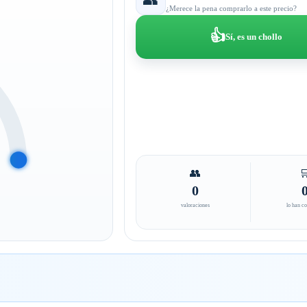
¿Merece la pena comprarlo a este precio?
👍
Sí, es un chollo
👥

0
valoraciones
lo han c