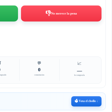
👎
No merece la pena

💬
📈
0
0
—
omprado
comentarios
lo compraría
🗳️ Vota el chollo ↓