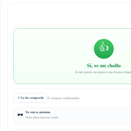
👍
Sí, es un chollo
A este precio me parece una buena comp
✓
Lo he comprado
0 compras confirmadas
Tu voto es anónimo
🕶️
Nadie sabrá cómo has votado.