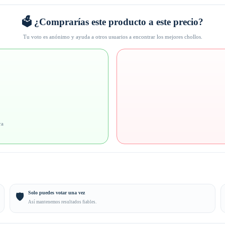
🗳️ ¿Comprarías este producto a este precio?
Tu voto es anónimo y ayuda a otros usuarios a encontrar los mejores chollos.
ra
Solo puedes votar una vez
🛡️
Así mantenemos resultados fiables.