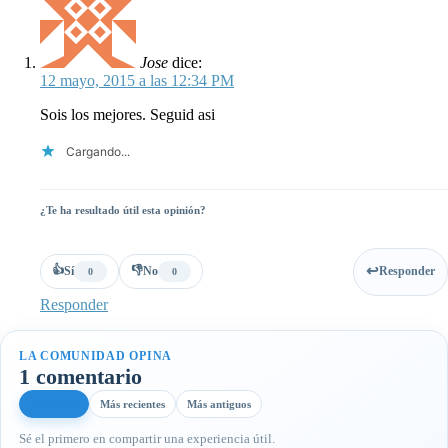
Jose
dice:
12 mayo, 2015 a las 12:34 PM
Sois los mejores. Seguid asi
Cargando...
¿Te ha resultado útil esta opinión?
👍
👎
Sí
No
Responder
0
0
Responder
LA COMUNIDAD OPINA
1 comentario
Más útiles
Más recientes
Más antiguos
Sé el primero en compartir una experiencia útil.