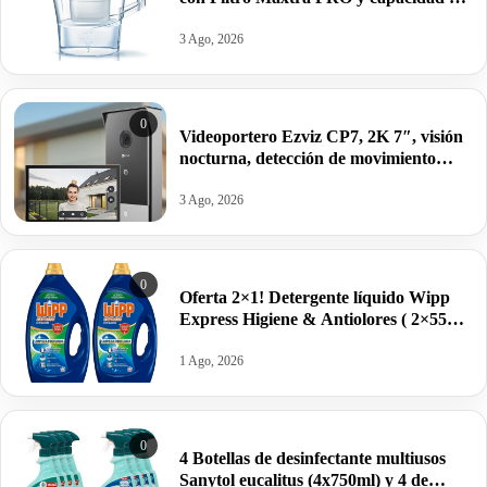
2,4 litros 1 filtro por 15,62€.
3 Ago, 2026
0
Videoportero Ezviz CP7, 2K 7″, visión
nocturna, detección de movimiento
humano por 239,99€.
3 Ago, 2026
0
Oferta 2×1! Detergente líquido Wipp
Express Higiene & Antiolores ( 2×55
lavados) por 16,99€. Pilla dos botellas.
1 Ago, 2026
0
4 Botellas de desinfectante multiusos
Sanytol eucalitus (4x750ml) y 4 de