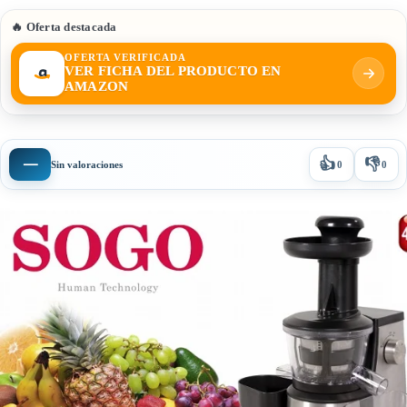
🔥 Oferta destacada
OFERTA VERIFICADA
VER FICHA DEL PRODUCTO EN
AMAZON
👍
👎
—
Sin valoraciones
0
0