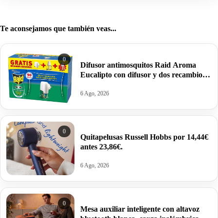
Te aconsejamos que también veas...
0
Difusor antimosquitos Raid Aroma
Eucalipto con difusor y dos recambios
por 4,69€.
6 Ago, 2026
0
Quitapelusas Russell Hobbs por 14,44€
antes 23,86€.
6 Ago, 2026
0
Mesa auxiliar inteligente con altavoz