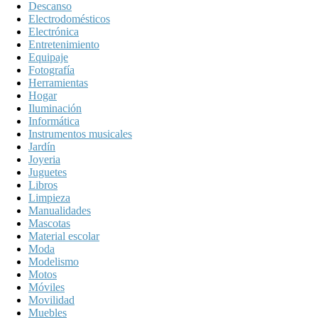
Descanso
Electrodomésticos
Electrónica
Entretenimiento
Equipaje
Fotografía
Herramientas
Hogar
Iluminación
Informática
Instrumentos musicales
Jardín
Joyeria
Juguetes
Libros
Limpieza
Manualidades
Mascotas
Material escolar
Moda
Modelismo
Motos
Móviles
Movilidad
Muebles