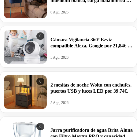
bluetooth blanca, carga inalámbrica y
batería integrada por 17,01€.
6 Ago, 2026
0
Cámara Vigilancia 360º Ezviz
compatible Alexa, Google por 21,84€ y
modelo 2K por 27,99€.
5 Ago, 2026
0
2 mesitas de noche Woltu con enchufes,
puertos USB y luces LED por 39,74€.
5 Ago, 2026
0
Jarra purificadora de agua Brita Aluna
con Filtro Maxtra PRO y capacidad de