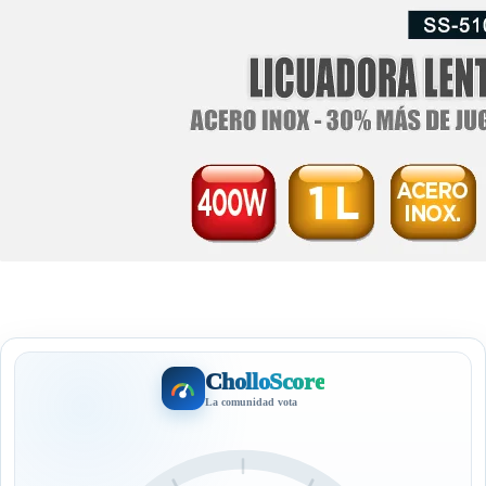
CholloScore
La comunidad vota