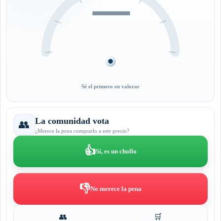
—
Sé el primero en valorar
La comunidad vota
👥
¿Merece la pena comprarlo a este precio?
👍
Sí, es un chollo
👎
No merece la pena
👥
🛒