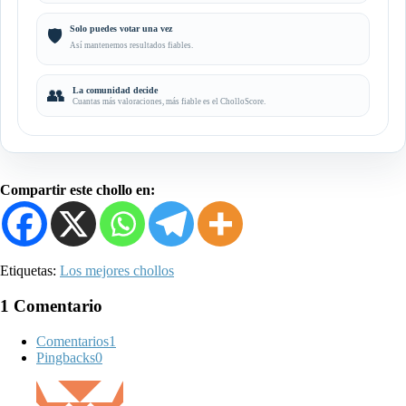
Solo puedes votar una vez
🛡️
Así mantenemos resultados fiables.
👥
La comunidad decide
Cuantas más valoraciones, más fiable es el CholloScore.
Compartir este chollo en:
Etiquetas:
Los mejores chollos
1 Comentario
Comentarios
1
Pingbacks
0