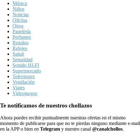
Música
Niños
Noticias
Oficina
Otros
Papelería
Perfumes
Regalos
Relojes
Salud
Seguridad
Sonido HI-FI
Supermercado
Televisores
Ventilación
Viajes
Videojuegos
Te notificamos de nuestros chollazos
Ahora puedes recibir puntualmente nuestras ofertas en el mismo
momento de publicarse para que no te pierdas ninguno mediante e-mail
en la APP o bien en
Telegram
y nuestro canal
@canalchollos
.