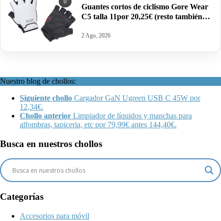
0
Guantes cortos de ciclismo Gore Wear
C5 talla 11por 20,25€ (resto también
rebajadas).
2 Ago, 2026
Nuestro blog de chollos:
Siguiente chollo
Cargador GaN Ugreen USB C 45W por
12,34€.
Chollo anterior
Limpiador de líquidos y manchas para
alfombras, tapiceria, etc por 79,99€ antes 144,40€.
Busca en nuestros chollos
Categorías
Accesorios para móvil