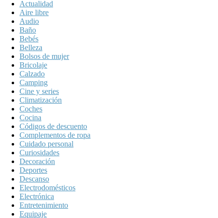
Actualidad
Aire libre
Audio
Baño
Bebés
Belleza
Bolsos de mujer
Bricolaje
Calzado
Camping
Cine y series
Climatización
Coches
Cocina
Códigos de descuento
Complementos de ropa
Cuidado personal
Curiosidades
Decoración
Deportes
Descanso
Electrodomésticos
Electrónica
Entretenimiento
Equipaje