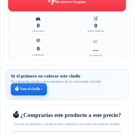
👎
No merece la pena
👥
🛒
0
0
valoraciones
lo han comprado
💬
📈
0
—
comentarios
lo compraría
Sé el primero en valorar este chollo
Tu valoración ayuda a otros miembros de la comunidad a decidir.
🗳️ Vota el chollo ↓
🗳️ ¿Comprarías este producto a este precio?
Tu voto es anónimo y ayuda a otros usuarios a encontrar los mejores chollos.