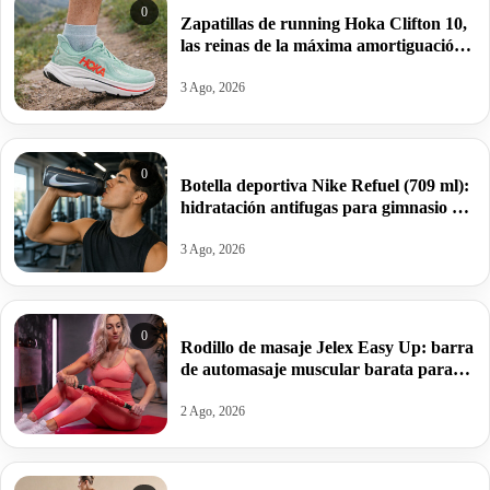
0
Zapatillas de running Hoka Clifton 10,
las reinas de la máxima amortiguación
por 95,99€ antes 159,99€.
3 Ago, 2026
0
Botella deportiva Nike Refuel (709 ml):
hidratación antifugas para gimnasio y
deporte por 10€ antes 20€.
3 Ago, 2026
0
Rodillo de masaje Jelex Easy Up: barra
de automasaje muscular barata para
aliviar tensiones y sobrecargas por
13,49€.
2 Ago, 2026