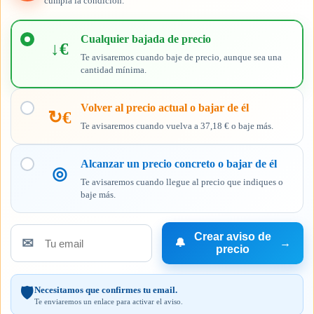
cumpla la condición.
Elige
cuándo
Cualquier bajada de precio
↓€
quieres
Te avisaremos cuando baje de precio, aunque sea una
recibir
cantidad mínima.
el
aviso
Volver al precio actual o bajar de él
↻€
Te avisaremos cuando vuelva a 37,18 € o baje más.
Alcanzar un precio concreto o bajar de él
◎
Te avisaremos cuando llegue al precio que indiques o
baje más.
Crear aviso de
✉
🔔
→
Tu
precio
email
Necesitamos que confirmes tu email.
🛡️
Te enviaremos un enlace para activar el aviso.