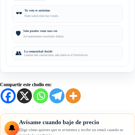
Tu voto es anónimo
🕶️
Nadie sabrá cómo has votado.
Solo puedes votar una vez
🛡️
Así mantenemos resultados fiables.
👥
La comunidad decide
Cuantas más valoraciones, más fiable es el CholloScore.
Compartir este chollo en:
Avísame cuando baje de precio
🔔
Elige cómo quieres que te avisemos y recibe un email cuando se