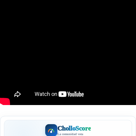
CholloScore
La comunidad vota