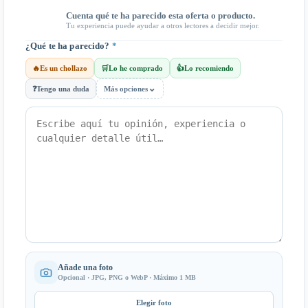
Cuenta qué te ha parecido esta oferta o producto.
Tu experiencia puede ayudar a otros lectores a decidir mejor.
¿Qué te ha parecido?
*
🔥
Es un chollazo
🛒
Lo he comprado
👍
Lo recomiendo
⌄
❓
Tengo una duda
Más opciones
Añade una foto
Opcional · JPG, PNG o WebP · Máximo 1 MB
Elegir foto