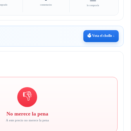
omprado
comentarios
lo compraría
🗳️ Vota el chollo ↓
👎
No merece la pena
A este precio no merece la pena