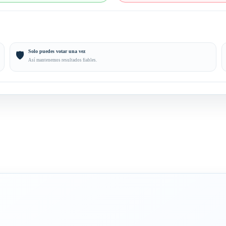
Solo puedes votar una vez
🛡️
Así mantenemos resultados fiables.