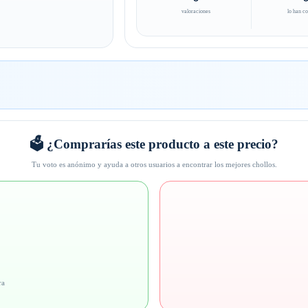
valoraciones
lo han c
🗳️ ¿Comprarías este producto a este precio?
Tu voto es anónimo y ayuda a otros usuarios a encontrar los mejores chollos.
ra