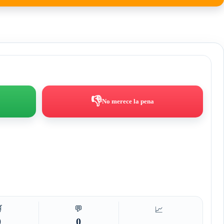
👎
No merece la pena

💬
📈
0
0
—