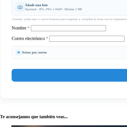
Añade una foto
Opcional · JPG, PNG o WebP · Máximo 1 MB
Consejo: pulsa uno o varios botones para empezar y completa la frase con tu experienci
Nombre
*
Correo electrónico
*
Avisos por correo
Te aconsejamos que también veas...