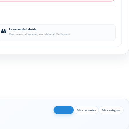
👥
La comunidad decide
Cuantas más valoraciones, más fiable es el CholloScore.
Más útiles
Más recientes
Más antiguos