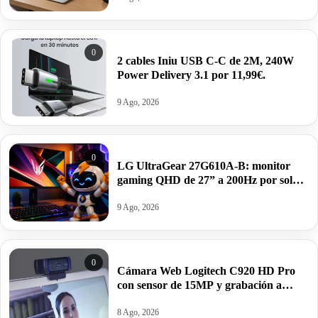
0
2 cables Iniu USB C-C de 2M, 240W
Power Delivery 3.1 por 11,99€.
9 Ago, 2026
0
LG UltraGear 27G610A-B: monitor
gaming QHD de 27” a 200Hz por solo
158€ antes 219€.
9 Ago, 2026
0
Cámara Web Logitech C920 HD Pro
con sensor de 15MP y grabación a
1080p por 54,99€ antes 115€.
8 Ago, 2026