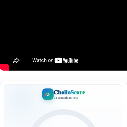
CholloScore
La comunidad vota