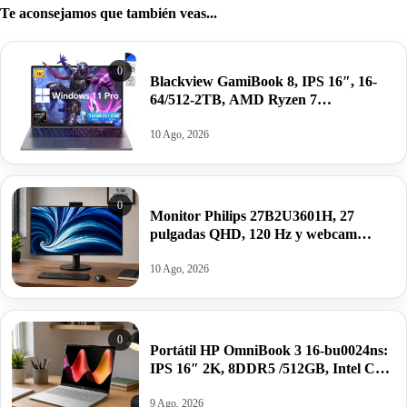
Te aconsejamos que también veas...
0
Blackview GamiBook 8, IPS 16″, 16-
64/512-2TB, AMD Ryzen 7
7735HS/AMD Radeon 680M, W11 Pro
por 599€ antes 899€.
10 Ago, 2026
0
Monitor Philips 27B2U3601H, 27
pulgadas QHD, 120 Hz y webcam
emergente por 300,50€.
10 Ago, 2026
0
Portátil HP OmniBook 3 16-bu0024ns:
IPS 16″ 2K, 8DDR5 /512GB, Intel Core
3, Wi-Fi 6 por 349€ antes 649€.
9 Ago, 2026