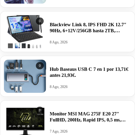
0
Blackview Link 8, IPS FHD 2K 12.7″
90Hz, 6+12V/256GB hasta 2TB,
Android 15, Modo PC,
8400mAh+accesorios por 169€ antes
8 Ago, 2026
299€.
0
Hub Baseaus USB C 7 en 1 por 13,71€
antes 21,93€.
8 Ago, 2026
0
Monitor MSI MAG 275F E20 27″
FullHD, 200Hz, Rapid IPS, 0,5 ms,
HDR VESA por 99,00€ antes 155,38€
7 Ago, 2026