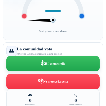
—
Sé el primero en valorar
La comunidad vota
👥
¿Merece la pena comprarlo a este precio?
👍
Sí, es un chollo
👎
No merece la pena
👥
🛒
0
0
valoraciones
lo han comprado