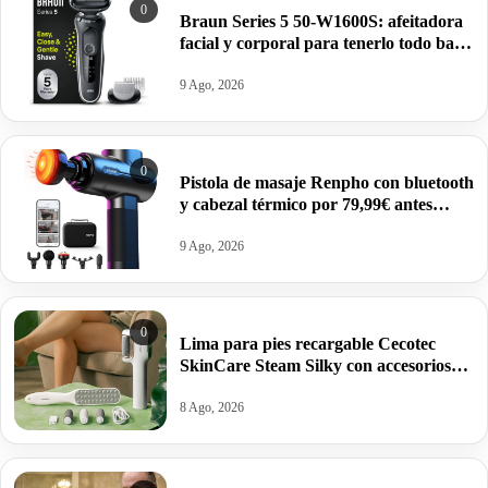
0
Braun Series 5 50-W1600S: afeitadora
facial y corporal para tenerlo todo bajo
control por 69€.
9 Ago, 2026
0
Pistola de masaje Renpho con bluetooth
y cabezal térmico por 79,99€ antes
119,99€.
9 Ago, 2026
0
Lima para pies recargable Cecotec
SkinCare Steam Silky con accesorios
por 19,90€.
8 Ago, 2026