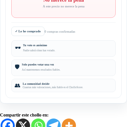
A este precio no merece la pena
✓
Lo he comprado
0 compras confirmadas
Tu voto es anónimo
🕶️
Nadie sabrá cómo has votado.
Solo puedes votar una vez
🛡️
Así mantenemos resultados fiables.
👥
La comunidad decide
Cuantas más valoraciones, más fiable es el CholloScore.
Compartir este chollo en: