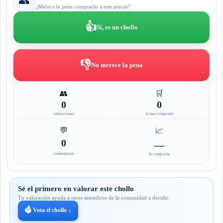
👥
¿Merece la pena comprarlo a este precio?
👍
Sí, es un chollo
👎
No merece la pena
👥
🛒
0
0
valoraciones
lo han comprado
💬
📈
0
—
comentarios
lo compraría
Sé el primero en valorar este chollo
Tu valoración ayuda a otros miembros de la comunidad a decidir.
🗳️ Vota el chollo ↓