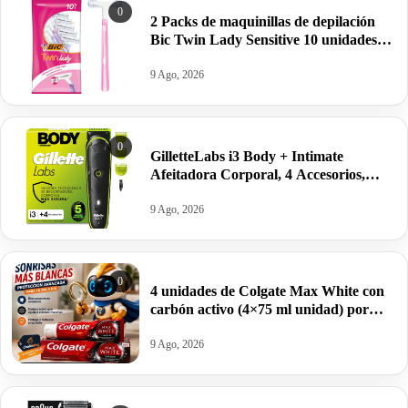
0
2 Packs de maquinillas de depilación
Bic Twin Lady Sensitive 10 unidades
por 4,29€. Pilla dos packs
9 Ago, 2026
0
GilletteLabs i3 Body + Intimate
Afeitadora Corporal, 4 Accesorios,
Negro, 80 min. autonomía por 34,99€.
9 Ago, 2026
0
4 unidades de Colgate Max White con
carbón activo (4×75 ml unidad) por
8,30€.
9 Ago, 2026