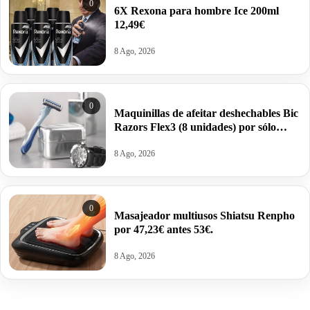
0
6X Rexona para hombre Ice 200ml
12,49€
8 Ago, 2026
0
Maquinillas de afeitar deshechables Bic
Razors Flex3 (8 unidades) por sólo
6,50€ antes 14,21€.
8 Ago, 2026
0
Masajeador multiusos Shiatsu Renpho
por 47,23€ antes 53€.
8 Ago, 2026