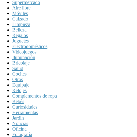
Supermercado
Aire libre
Móviles
Calzado
Limpieza
Belleza
Regalos
Juguetes
Electrodomésticos
Videojuegos
Iluminación
Bricolaje
Salud
Coches
Otros
Equipaje
Relojes
Complementos de ropa
Bebés
Curiosidades
Herramientas
Jardín
Noticias
Oficina
Fotografía