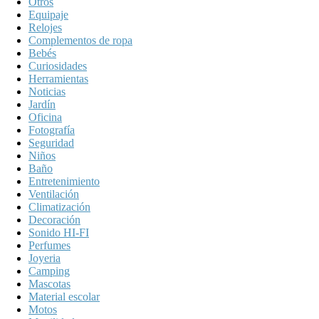
Otros
Equipaje
Relojes
Complementos de ropa
Bebés
Curiosidades
Herramientas
Noticias
Jardín
Oficina
Fotografía
Seguridad
Niños
Baño
Entretenimiento
Ventilación
Climatización
Decoración
Sonido HI-FI
Perfumes
Joyeria
Camping
Mascotas
Material escolar
Motos