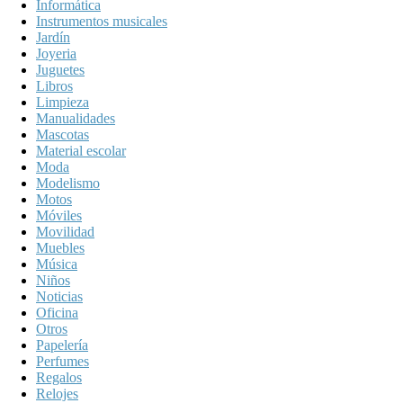
Informática
Instrumentos musicales
Jardín
Joyeria
Juguetes
Libros
Limpieza
Manualidades
Mascotas
Material escolar
Moda
Modelismo
Motos
Móviles
Movilidad
Muebles
Música
Niños
Noticias
Oficina
Otros
Papelería
Perfumes
Regalos
Relojes