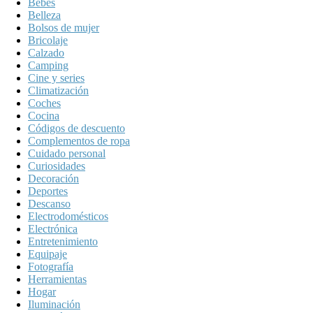
Bebés
Belleza
Bolsos de mujer
Bricolaje
Calzado
Camping
Cine y series
Climatización
Coches
Cocina
Códigos de descuento
Complementos de ropa
Cuidado personal
Curiosidades
Decoración
Deportes
Descanso
Electrodomésticos
Electrónica
Entretenimiento
Equipaje
Fotografía
Herramientas
Hogar
Iluminación