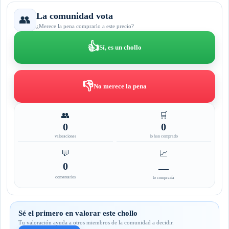
La comunidad vota
👥
¿Merece la pena comprarlo a este precio?
👍
Sí, es un chollo
👎
No merece la pena
👥
🛒
0
0
valoraciones
lo han comprado
💬
📈
0
—
comentarios
lo compraría
Sé el primero en valorar este chollo
Tu valoración ayuda a otros miembros de la comunidad a decidir.