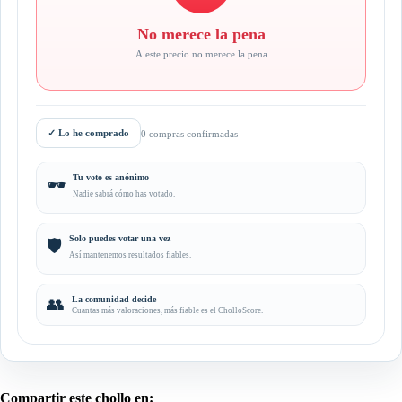
No merece la pena
A este precio no merece la pena
✓
Lo he comprado
0 compras confirmadas
Tu voto es anónimo
🕶️
Nadie sabrá cómo has votado.
Solo puedes votar una vez
🛡️
Así mantenemos resultados fiables.
👥
La comunidad decide
Cuantas más valoraciones, más fiable es el CholloScore.
Compartir este chollo en: